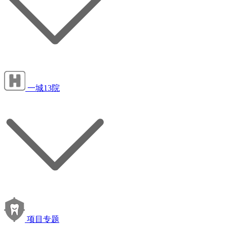
一城13院
项目专题