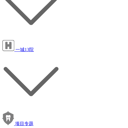
一城13院
项目专题