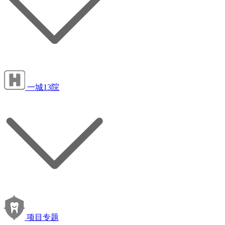
一城13院
项目专题