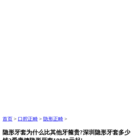
首页
>
口腔正畸
>
隐形正畸
>
隐形牙套为什么比其他牙箍贵?深圳隐形牙套多少