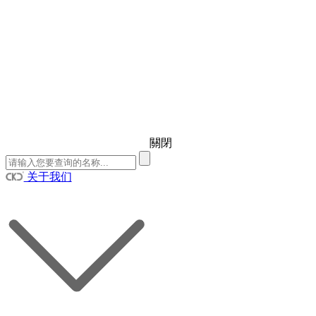
關閉
关于我们