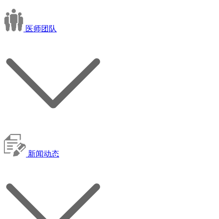
医师团队
新闻动态