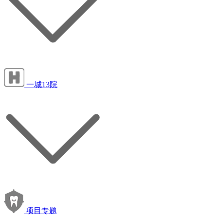
一城13院
项目专题