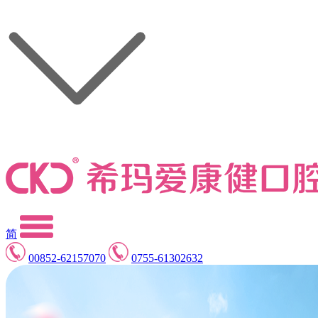
简
00852-62157070
0755-61302632