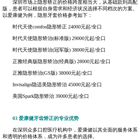
深圳市场上隐形矫正的价格跨度相当大，从基础款到高配
版，患者可以根据自身需求和经济状况选择不同档次的方案。
以爱康健为例，隐形牙套价格参考如下：
时代天使comfos隐形矫正 24000元起/全口
时代天使隐形矫治(标准版) 29000元起/全口
时代天使隐形矫治(冠军版) 38000元起/全口
正雅经典版隐形矫治(经典版) 28000元起/全口
正雅隐形矫治(GS版) 38000元起/全口
Invisalign隐适美隐形矫治 45000元起/全口
美国Spark隐形矫治 39000元起/全口
03 爱康健牙齿矫正的专业优势
在深圳众多口腔医疗机构中，爱康健以其全面的服务体系
和透明的价格体系，成为许多患者的选择。