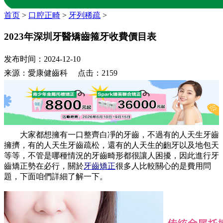
首页
>
口腔正畸
>
牙列稀疏
>
2023年深圳牙醫矯齒箍牙收費價目表
发布时间：2024-12-10
来源：愛康健齒科 点击：2159
大家都想擁有一口整齊白凈的牙齒，不過有的人天生牙齒
擁擠，有的人天生牙齒疏松，還有的人天生的齙牙以及地包天
等等，不管是哪種情況的牙齒畸形都很讓人困擾，因此進行牙
齒矯正勢在必行，關於
牙齒矯正
很多人比較關心的是費用問
題，下面咱們詳細了解一下。