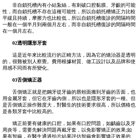
非自鎖托槽內有小結紮絲，有刺破口腔黏膜、牙齦的可能
性，而自鎖托槽不存在這種可能性，所以自鎖托槽矯正力比較
平緩且持續，摩擦力也比較低，所以自鎖托槽復診的間隔時間
一般在一個半月到兩個月左右，而非自鎖托槽復診的間隔時間
在一個月左右。
02透明隱形牙套
這是近年來比較流行的正畸方法，因為它的矯治器是透明
的，很難被別人察覺。費用根據材質、做工設計以及品牌和使
用感不同而有所變化。
03舌側矯正器
舌側矯正就是把鋼牙從牙齒的唇頰面搬到牙齒的舌面，也
用金屬牙套，但它在牙齒內側，所以也是隱形牙套的一種。但
是舌側矯正操作難度大，對醫生的技術要求很高，所以價格也
是各類牙套中比較高的。
矯正前要有健康的口腔，如果有口腔問題，如齲齒以及牙
周炎等，需要先解決問題再戴牙套，以免影響矯正的效果;如
果有智齒，在醫生通過拍片結果評估智齒會影響矯正效果的