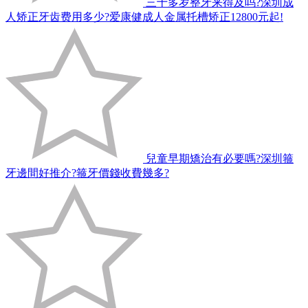
三十多岁整牙来得及吗?深圳成
人矫正牙齿费用多少?爱康健成人金属托槽矫正12800元起!
兒童早期矯治有必要嗎?深圳箍
牙邊間好推介?箍牙價錢收費幾多?