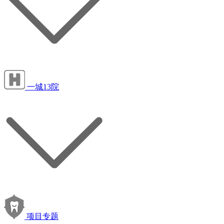
一城13院
项目专题