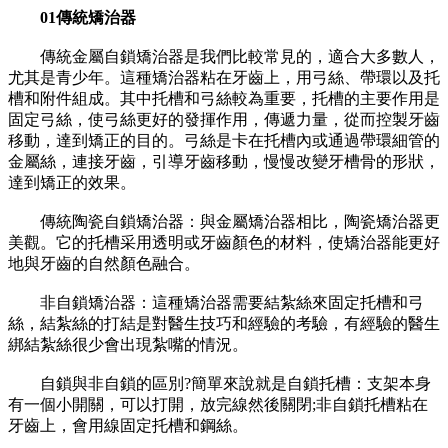
01傳統矯治器
傳統金屬自鎖矯治器是我們比較常見的，適合大多數人，
尤其是青少年。這種矯治器粘在牙齒上，用弓絲、帶環以及托
槽和附件組成。其中托槽和弓絲較為重要，托槽的主要作用是
固定弓絲，使弓絲更好的發揮作用，傳遞力量，從而控製牙齒
移動，達到矯正的目的。弓絲是卡在托槽內或通過帶環細管的
金屬絲，連接牙齒，引導牙齒移動，慢慢改變牙槽骨的形狀，
達到矯正的效果。
傳統陶瓷自鎖矯治器：與金屬矯治器相比，陶瓷矯治器更
美觀。它的托槽采用透明或牙齒顏色的材料，使矯治器能更好
地與牙齒的自然顏色融合。
非自鎖矯治器：這種矯治器需要結紮絲來固定托槽和弓
絲，結紮絲的打結是對醫生技巧和經驗的考驗，有經驗的醫生
綁結紮絲很少會出現紮嘴的情況。
自鎖與非自鎖的區別?簡單來說就是自鎖托槽：支架本身
有一個小開關，可以打開，放完線然後關閉;非自鎖托槽粘在
牙齒上，會用線固定托槽和鋼絲。