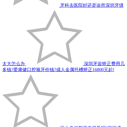
牙科去医院好还是诊所深圳牙缝
太大怎么办
深圳牙齿矫正费用几
多钱?爱康健口腔箍牙价钱?成人金属托槽矫正16800元起!