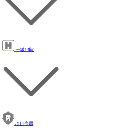
一城13院
项目专题