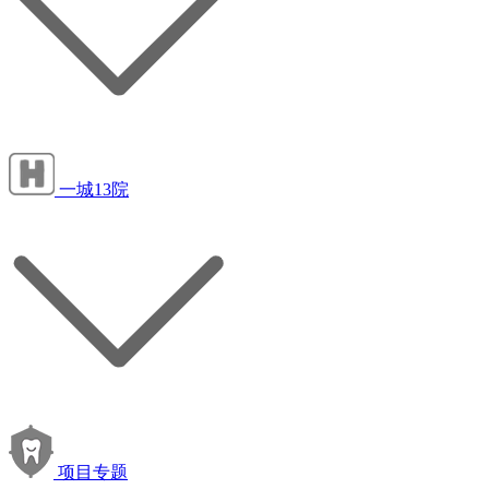
一城13院
项目专题