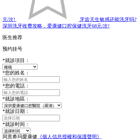
元/次!
牙齿天生敏感还能洗牙吗?
深圳洗牙收费攻略，爱康健口腔保健洗牙68元/次!
医生推荐
预约挂号
*
就診項目：
*
您的姓名：
*
您的電話：
*
就診地區：
*
就診日期：
*
就診时间：
同意希玛愛康健
《個人信息授權和保護聲明》