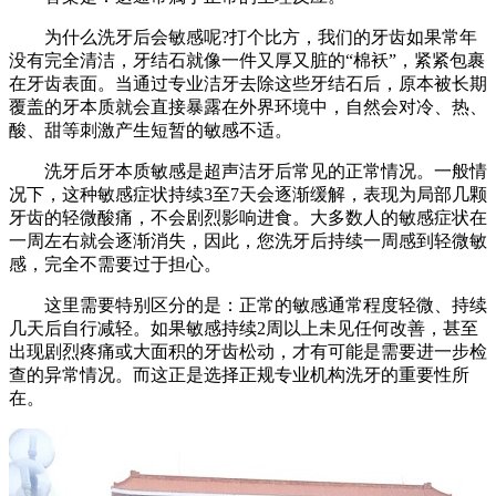
为什么洗牙后会敏感呢?打个比方，我们的牙齿如果常年
没有完全清洁，牙结石就像一件又厚又脏的“棉袄”，紧紧包裹
在牙齿表面。当通过专业洁牙去除这些牙结石后，原本被长期
覆盖的牙本质就会直接暴露在外界环境中，自然会对冷、热、
酸、甜等刺激产生短暂的敏感不适。
洗牙后牙本质敏感是超声洁牙后常见的正常情况。一般情
况下，这种敏感症状持续3至7天会逐渐缓解，表现为局部几颗
牙齿的轻微酸痛，不会剧烈影响进食。大多数人的敏感症状在
一周左右就会逐渐消失，因此，您洗牙后持续一周感到轻微敏
感，完全不需要过于担心。
这里需要特别区分的是：正常的敏感通常程度轻微、持续
几天后自行减轻。如果敏感持续2周以上未见任何改善，甚至
出现剧烈疼痛或大面积的牙齿松动，才有可能是需要进一步检
查的异常情况。而这正是选择正规专业机构洗牙的重要性所
在。