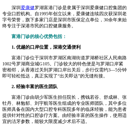
深圳
爱康健
罗湖富港门诊是隶属于深圳爱康健口腔集团的
专业口腔机构。自1995年创立以来，爱康健连续四次获深圳老
字号荣誉，旗下多家门店是深圳市医保定点单位，30余年来始
终专注于深港市民的口腔健康服务。
富港门诊的核心优势包括：
1. 优越的口岸位置，深港交通便利
富港门诊位于深圳市罗湖区南湖街道罗湖桥社区人民南路
1002号罗湖商业城G105。门诊较大的特色便是与罗湖口岸紧
密相邻，从香港过关到罗湖口岸出关后，步行仅需约3—5分钟
即可轻松抵达，真正实现了“出关即达”的无缝衔接。
2. 经验丰富的医生团队
富港门诊由胡少军医生担任院长，携钱若谷、舒成林、张
牡丹、林勉郁、刘宇航等医生组成的专业医师团队，其中多位
医师具备在国内大型口腔专科医院多年的临床经验，能为患者
提供针对性的口腔诊疗方案。由经验丰富的医生操作，使用适
宜的洁牙参数，能较大限度减少术后不适。