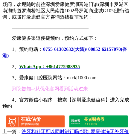
疑问，欢迎随时前往深圳爱康健罗湖富港门诊(深圳市罗湖区
南湖街道罗湖桥社区人民南路1002号罗湖商业城G105)进行咨
询，或拨打爱康健官方咨询热线提前预约：
————————————————
爱康健多渠道便捷预约，预约方式如下：
1、预约电话：
0755-61302632(大陆)/ 00852-62157070(香
港)
2、
WhatsApp：+8614775988935
3、爱康健口腔医院网站：m.ckj1000.com
到院告知->从优化官网看到活动过来
4、官方微信小程序：搜索【深圳爱康健齿科】进入完成
预约
在线估价
長者醫療券
點擊獲取詳情
点击了解详情
上一篇：
洗牙和补牙可以同时进行吗?深圳爱康健洗牙补牙价