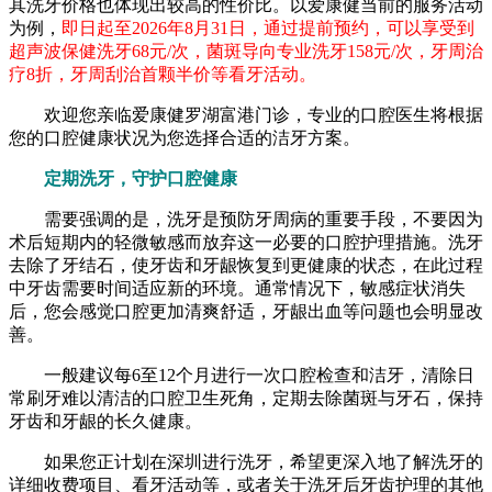
其洗牙价格也体现出较高的性价比。以爱康健当前的服务活动
为例，
即日起至2026年8月31日，通过提前预约，可以享受到
超声波保健洗牙68元/次，菌斑导向专业洗牙158元/次，牙周治
疗8折，牙周刮治首颗半价等看牙活动。
欢迎您亲临爱康健罗湖富港门诊，专业的口腔医生将根据
您的口腔健康状况为您选择合适的洁牙方案。
定期洗牙，守护口腔健康
需要强调的是，洗牙是预防牙周病的重要手段，不要因为
术后短期内的轻微敏感而放弃这一必要的口腔护理措施。洗牙
去除了牙结石，使牙齿和牙龈恢复到更健康的状态，在此过程
中牙齿需要时间适应新的环境。通常情况下，敏感症状消失
后，您会感觉口腔更加清爽舒适，牙龈出血等问题也会明显改
善。
一般建议每6至12个月进行一次口腔检查和洁牙，清除日
常刷牙难以清洁的口腔卫生死角，定期去除菌斑与牙石，保持
牙齿和牙龈的长久健康。
如果您正计划在深圳进行洗牙，希望更深入地了解洗牙的
详细收费项目、看牙活动等，或者关于洗牙后牙齿护理的其他