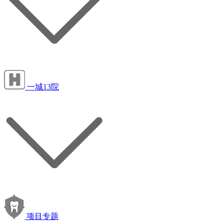
一城13院
项目专题