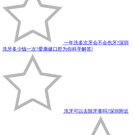
一年洗多次牙会不会伤牙?深圳
洗牙多少钱一次?爱康健口腔为你科学解答!
洗牙可以去除牙黄吗?深圳附近