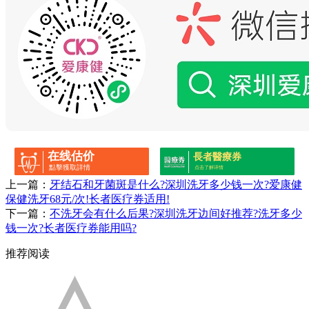
在线估价
長者醫療券
點擊獲取詳情
点击了解详情
上一篇：
牙结石和牙菌斑是什么?深圳洗牙多少钱一次?爱康健
保健洗牙68元/次!长者医疗券适用!
下一篇：
不洗牙会有什么后果?深圳洗牙边间好推荐?洗牙多少
钱一次?长者医疗券能用吗?
推荐阅读