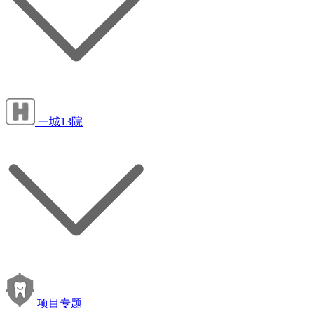
一城13院
项目专题