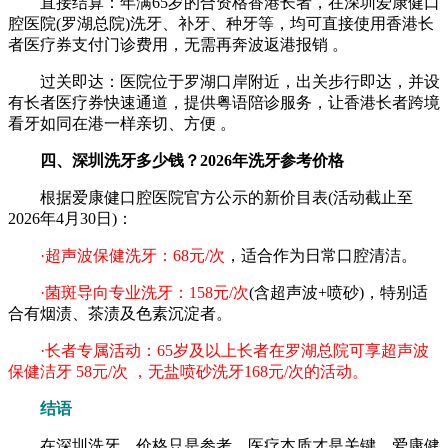
直接结算：年满65岁的合资格香港长者，在深圳爱康健口
腔医院(罗湖总院)洗牙、补牙、种牙等，均可直接使用香港长
者医疗券支付门诊费用，无需再奔波返港报销 。
过关即达：医院位于罗湖口岸附近，出关步行即达，并设
有长者医疗券快速通道，提供粤语陪诊服务，让香港长者跨境
看牙如同在港一样亲切、方便 。
四、深圳洗牙多少钱？2026年洗牙参考价格
根据爱康健口腔医院官方公示的新价目表(活动截止至
2026年4月30日)：
·超声波保健洗牙：68元/次
，适合作为日常口腔清洁。
·菌斑导向专业洗牙：158元/次
(含超声波+喷砂)，特别适
合有烟渍、茶渍及色素沉淀者。
·长者专属活动：65岁及以上长者在罗湖总院可享超声波
保健洁牙 58元/次 ，无盐喷砂洗牙168元/次的活动。
结语
在深圳洗牙，价格只是参考，医疗本质才是关键。爱康健