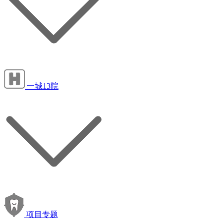
一城13院
项目专题