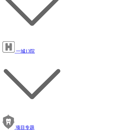
一城13院
项目专题