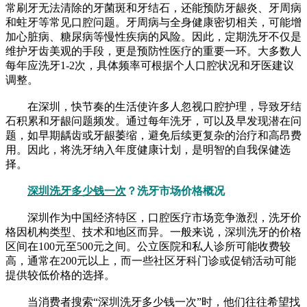
常刷牙无法清除的牙菌斑和牙结石，还能预防牙龈炎、牙周病
和蛀牙等常见口腔问题。牙周病与全身健康密切相关，可能增
加心脏病、糖尿病等慢性疾病的风险。因此，定期洗牙不仅是
维护牙齿美观的手段，更是预防性医疗的重要一环。大多数人
每年应洗牙1-2次，具体频率可根据个人口腔状况和牙医建议
调整。
在深圳，快节奏的生活使许多人忽视口腔护理，导致牙结
石积累和牙龈问题频发。通过每年洗牙，可以及早发现潜在问
题，如早期龋齿或牙龈萎缩，避免后续更复杂的治疗和高昂费
用。因此，将洗牙纳入年度健康计划，是明智的自我保健选
择。
深圳洗牙多少钱一次
？洗牙市场价格概况
深圳作为中国经济特区，口腔医疗市场竞争激烈，洗牙价
格因机构类型、技术和地区而异。一般来说，深圳洗牙的价格
区间在100元至500元之间。公立医院和私人诊所可能收费较
高，通常在200元以上，而一些社区牙科门诊或促销活动可能
提供较低价格的选择。
当消费者搜索“深圳洗牙多少钱一次”时，他们往往希望找