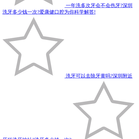
一年洗多次牙会不会伤牙?深圳
洗牙多少钱一次?爱康健口腔为你科学解答!
洗牙可以去除牙黄吗?深圳附近