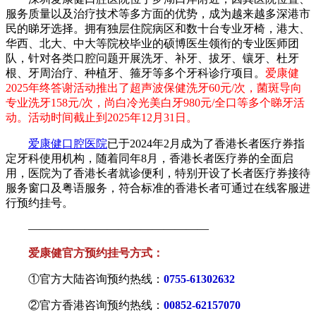
服务质量以及治疗技术等多方面的优势，成为越来越多深港市
民的睇牙选择。拥有独层住院病区和数十台专业牙椅，港大、
华西、北大、中大等院校毕业的硕博医生领衔的专业医师团
队，针对各类口腔问题开展洗牙、补牙、拔牙、镶牙、杜牙
根、牙周治疗、种植牙、箍牙等多个牙科诊疗项目。
爱康健
2025年终答谢活动推出了超声波保健洗牙60元/次，菌斑导向
专业洗牙158元/次，尚白冷光美白牙980元/全口等多个睇牙活
动。活动时间截止到2025年12月31日。
爱康健口腔医院
已于2024年2月成为了香港长者医疗券指
定牙科使用机构，随着同年8月，香港长者医疗券的全面启
用，医院为了香港长者就诊便利，特别开设了长者医疗券接待
服务窗口及粤语服务，符合标准的香港长者可通过在线客服进
行预约挂号。
————————————————
爱康健官方预约挂号方式：
①官方大陆咨询预约热线：
0755-61302632
②官方香港咨询预约热线：
00852-62157070