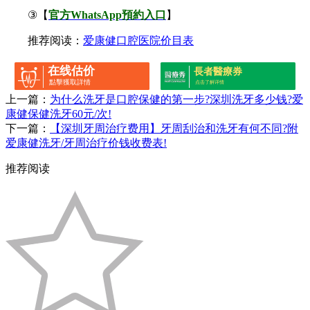
③【
官方WhatsApp預約入口
】
推荐阅读：
爱康健口腔医院价目表
在线估价
長者醫療券
點擊獲取詳情
点击了解详情
上一篇：
为什么洗牙是口腔保健的第一步?深圳洗牙多少钱?爱
康健保健洗牙60元/次!
下一篇：
【深圳牙周治疗费用】牙周刮治和洗牙有何不同?附
爱康健洗牙/牙周治疗价钱收费表!
推荐阅读