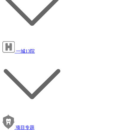
一城13院
项目专题