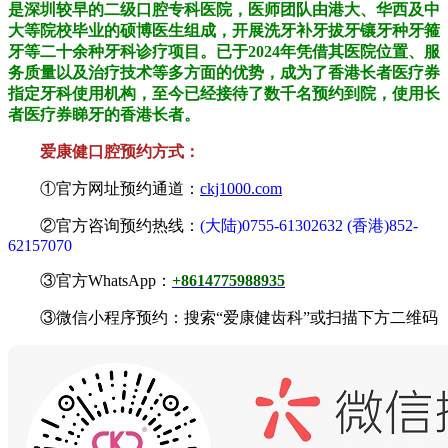
是深圳较早的二级口腔专科医院，医师团队由港大、华西及中
大等院校毕业的硕博医生组成，开展洗牙补牙拔牙镶牙种牙箍
牙等二十余种牙科诊疗项目。已于2024年凭借其医院位置、服
务质量以及治疗技术等多方面的优势，成为了香港长者医疗券
指定牙科使用机构，至今已经接待了数千名预约到院，使用长
者医疗券睇牙的香港长者。
爱康健口腔预约方式：
①官方网址预约通道：
ckj1000.com
②官方咨询预约热线：
(大陆)0755-61302632 (香港)852-
62157070
③官方WhatsApp：
+8614775988935
③微信小程序预约：搜索“爱康健齿科”或扫描下方二维码