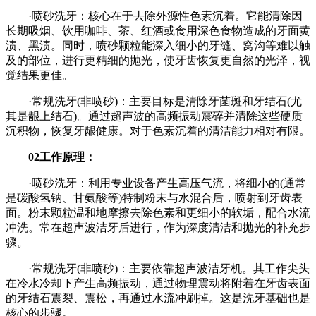
·喷砂洗牙：核心在于去除外源性色素沉着。它能清除因
长期吸烟、饮用咖啡、茶、红酒或食用深色食物造成的牙面黄
渍、黑渍。同时，喷砂颗粒能深入细小的牙缝、窝沟等难以触
及的部位，进行更精细的抛光，使牙齿恢复更自然的光泽，视
觉结果更佳。
·常规洗牙(非喷砂)：主要目标是清除牙菌斑和牙结石(尤
其是龈上结石)。通过超声波的高频振动震碎并清除这些硬质
沉积物，恢复牙龈健康。对于色素沉着的清洁能力相对有限。
02工作原理：
·喷砂洗牙：利用专业设备产生高压气流，将细小的(通常
是碳酸氢钠、甘氨酸等)特制粉末与水混合后，喷射到牙齿表
面。粉末颗粒温和地摩擦去除色素和更细小的软垢，配合水流
冲洗。常在超声波洁牙后进行，作为深度清洁和抛光的补充步
骤。
·常规洗牙(非喷砂)：主要依靠超声波洁牙机。其工作尖头
在冷水冷却下产生高频振动，通过物理震动将附着在牙齿表面
的牙结石震裂、震松，再通过水流冲刷掉。这是洗牙基础也是
核心的步骤。