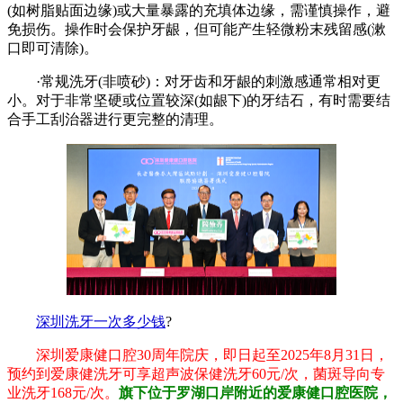
(如树脂贴面边缘)或大量暴露的充填体边缘，需谨慎操作，避
免损伤。操作时会保护牙龈，但可能产生轻微粉末残留感(漱
口即可清除)。
·常规洗牙(非喷砂)：对牙齿和牙龈的刺激感通常相对更
小。对于非常坚硬或位置较深(如龈下)的牙结石，有时需要结
合手工刮治器进行更完整的清理。
深圳洗牙一次多少钱
?
深圳爱康健口腔30周年院庆，即日起至2025年8月31日，
预约到爱康健洗牙可享超声波保健洗牙60元/次，菌斑导向专
业洗牙168元/次。
旗下位于罗湖口岸附近的爱康健口腔医院，