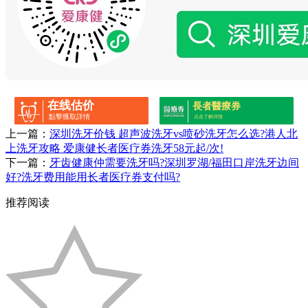
在线估价
長者醫療券
點擊獲取詳情
点击了解详情
上一篇：
深圳洗牙价钱 超声波洗牙vs喷砂洗牙怎么选?港人北
上洗牙攻略 爱康健长者医疗券洗牙58元起/次!
下一篇：
牙齿健康仲需要洗牙吗?深圳罗湖/福田口岸洗牙边间
好?洗牙费用能用长者医疗券支付吗?
推荐阅读