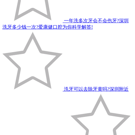
一年洗多次牙会不会伤牙?深圳
洗牙多少钱一次?爱康健口腔为你科学解答!
洗牙可以去除牙黄吗?深圳附近