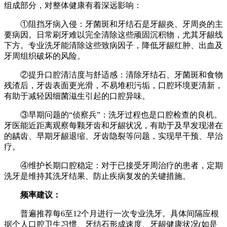
组成部分，对整体健康有着深远影响：
①阻挡牙病入侵：牙菌斑和牙结石是牙龈炎、牙周炎的主
要病因。日常刷牙难以完全清除这些顽固沉积物，尤其牙龈线
下方。专业洗牙能清除这些致病因子，降低牙龈红肿、出血及
牙周组织破坏的风险。
②提升口腔清洁度与舒适感：清除牙结石、牙菌斑和食物
残渣后，牙齿表面更光滑，不易堆积污垢，口腔环境更清新，
有助于减轻因细菌滋生引起的口腔异味。
③早期问题的“侦察兵”：洗牙过程也是口腔检查的良机。
牙医能近距离观察每颗牙齿和牙龈状况，有助于及早发现潜在
的龋齿、早期牙龈退缩、牙齿隐裂等问题，实现早干预、早治
疗。
④维护长期口腔稳定：对于已接受牙周治疗的患者，定期
洗牙是维持其洗牙结果、防止疾病复发的关键措施。
频率建议：
普遍推荐每6至12个月进行一次专业洗牙。具体间隔应根
据个人口腔卫生习惯、牙结石形成速度、牙龈健康状况(如是