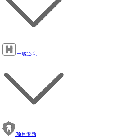
一城13院
项目专题