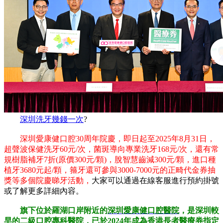
深圳洗牙幾錢一次
?
深圳愛康健口腔30周年院慶，即日起至2025年8月31日，
超聲波保健洗牙60元/次，菌斑導向專業洗牙168元/次，還有常
規樹脂補牙7折(原價300元/顆)，脫智慧齒減300元/顆，進口種
植牙3680元起/顆，箍牙還可參與3000-7000元的正畸代金券抽
獎等多個院慶睇牙活動，
大家可以通過在線客服進行預約掛號
或了解更多詳細內容。
旗下位於羅湖口岸附近的
深圳愛康健口腔醫院
，是深圳較
早的二級口腔專科醫院，已於2024年成為香港長者醫療券指定