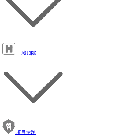
一城13院
项目专题