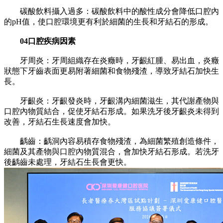
碳酸飲料攝入過多：碳酸飲料中的酸性成分會降低口腔內
的pH值，使口腔環境更有利於細菌的生長和牙結石的形成。
04口腔疾病因素
牙周炎：牙周組織存在炎癥時，牙齦紅腫、易出血，炎癥
狀態下牙齒表面更易附著細菌和食物殘渣，導致牙結石加快生
長。
牙齦炎：牙齦發炎時，牙齦溝內細菌滋生，其代謝產物與
口腔內物質結合，促使牙結石形成。如果洗牙後牙齦炎未得到
改善，牙結石生長速度會加快。
齲齒：齲洞內容易積存食物殘渣，為細菌繁殖創造條件，
細菌及其產物與口腔內物質混合，會加快牙結石形成。若洗牙
後齲齒未處理，牙結石生長會更快。