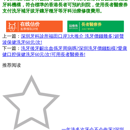
牙科機構，符合標準的香港長者可預約到院，使用長者醫療券
支付洗牙補牙拔牙鑲牙種牙等牙科治療修復費用。
在线估价
長者醫療券
點擊獲取詳情
点击了解详情
上一篇：
深圳牙科診所福田口岸3大推介 洗牙價錢幾多?超聲
波保健洗牙60元/次!
下一篇：
洗牙後牙齦出血係牙周病嗎?深圳洗牙價錢點樣?愛康
健口腔保健洗牙60元/次!可用長者醫療券!
推荐阅读
一年洗多次牙会不会伤牙?深圳