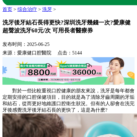
首页
>
综合治疗
>
洗牙
>
洗牙後牙結石長得更快?深圳洗牙幾錢一次?愛康健
超聲波洗牙60元/次 可用長者醫療券
发布时间：2025-06-25
来源：愛康健口腔醫院 点击：5144
對於一些比較重視口腔健康的朋友來說，洗牙是每年都會
定期安排的口腔保健項目，目的就是為了清除牙齒周圍的牙垢
和結石，從而更好地維護口腔衛生狀況。但有的人卻會在洗完
牙後感覺洗牙後牙結石長的更快了，這是為什麽?