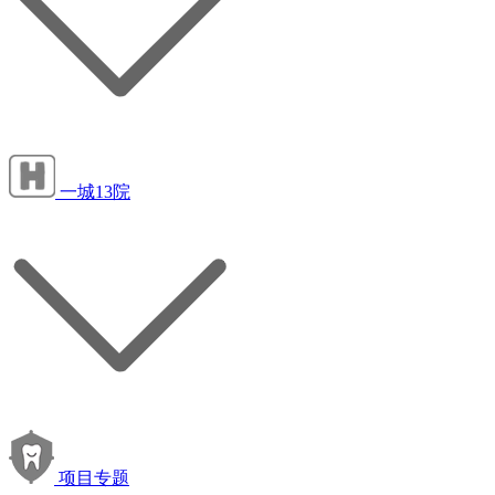
一城13院
项目专题