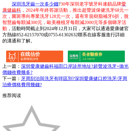
深圳洗牙齒一次多少錢
?
30年深圳老字號牙科連鎖品牌
愛
康健齒科
，2024年年終答謝活動，推出超聲波保健洗牙68元一
次，菌斑導向專業洗牙128元一次，還有常規樹脂補牙6折，脫
智慧齒每顆減300元，歐美種植牙每顆減2000元等多個睇牙活
動
，活動時間截止到2024年12月31日，大家可以通過愛康健官
方熱線852-62157070或0755-61302632聯系在線客服進行詳細
的溝通和了解。
在线估价
長者醫療券
點擊獲取詳情
点击了解详情
上一篇：
深圳愛康健齒科福田口岸診所地址?超聲波洗牙+拋光
價錢收費幾多?
下一篇：
牙周刮治與洗牙有咩區別?深圳愛康健口腔洗牙/牙周
治療價格費用幾錢?
推荐阅读