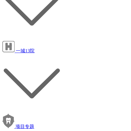
一城13院
项目专题