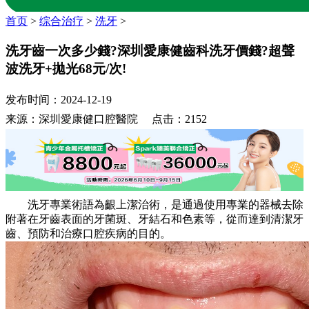
首页
>
综合治疗
>
洗牙
>
洗牙齒一次多少錢?深圳愛康健齒科洗牙價錢?超聲
波洗牙+拋光68元/次!
发布时间：2024-12-19
来源：深圳愛康健口腔醫院 点击：2152
洗牙專業術語為齦上潔治術，是通過使用專業的器械去除
附著在牙齒表面的牙菌斑、牙結石和色素等，從而達到清潔牙
齒、預防和治療口腔疾病的目的。