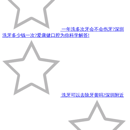
一年洗多次牙会不会伤牙?深圳
洗牙多少钱一次?爱康健口腔为你科学解答!
洗牙可以去除牙黄吗?深圳附近