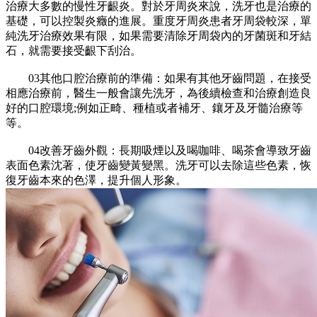
治療大多數的慢性牙齦炎。對於牙周炎來說，洗牙也是治療的
基礎，可以控製炎癥的進展。重度牙周炎患者牙周袋較深，單
純洗牙治療效果有限，如果需要清除牙周袋內的牙菌斑和牙結
石，就需要接受齦下刮治。
03其他口腔治療前的準備：如果有其他牙齒問題，在接受
相應治療前，醫生一般會讓先洗牙，為後續檢查和治療創造良
好的口腔環境;例如正畸、種植或者補牙、鑲牙及牙髓治療等
等。
04改善牙齒外觀：長期吸煙以及喝咖啡、喝茶會導致牙齒
表面色素沈著，使牙齒變黃變黑。洗牙可以去除這些色素，恢
復牙齒本來的色澤，提升個人形象。