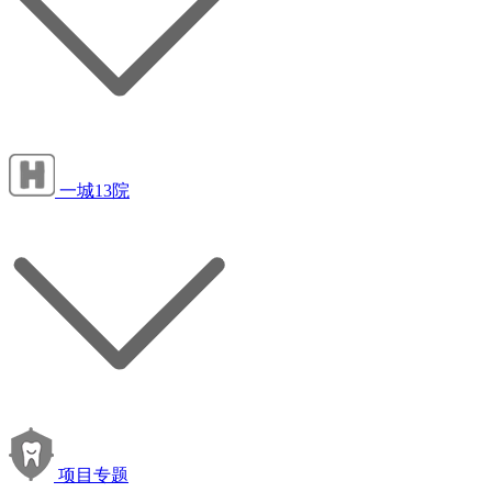
一城13院
项目专题