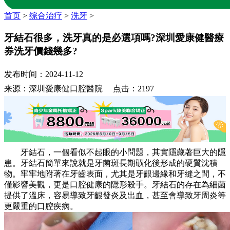
首页
>
综合治疗
>
洗牙
>
牙結石很多，洗牙真的是必選項嗎?深圳愛康健醫療
券洗牙價錢幾多?
发布时间：2024-11-12
来源：深圳愛康健口腔醫院 点击：2197
牙結石，一個看似不起眼的小問題，其實隱藏著巨大的隱
患。牙結石簡單來說就是牙菌斑長期礦化後形成的硬質沈積
物。牢牢地附著在牙齒表面，尤其是牙齦邊緣和牙縫之間，不
僅影響美觀，更是口腔健康的隱形殺手。牙結石的存在為細菌
提供了溫床，容易導致牙齦發炎及出血，甚至會導致牙周炎等
更嚴重的口腔疾病。