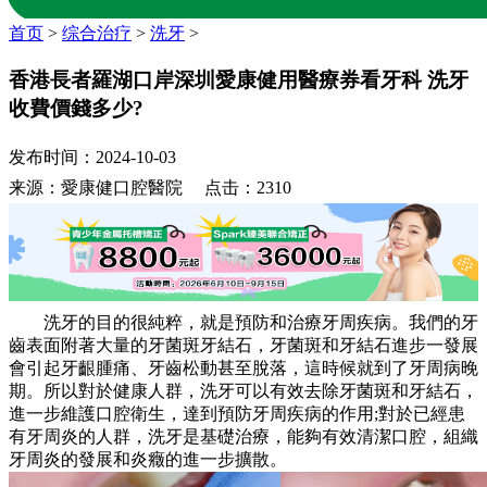
首页
>
综合治疗
>
洗牙
>
香港長者羅湖口岸深圳愛康健用醫療券看牙科 洗牙
收費價錢多少?
发布时间：2024-10-03
来源：愛康健口腔醫院 点击：2310
洗牙的目的很純粹，就是預防和治療牙周疾病。我們的牙
齒表面附著大量的牙菌斑牙結石，牙菌斑和牙結石進步一發展
會引起牙齦腫痛、牙齒松動甚至脫落，這時候就到了牙周病晚
期。所以對於健康人群，洗牙可以有效去除牙菌斑和牙結石，
進一步維護口腔衛生，達到預防牙周疾病的作用;對於已經患
有牙周炎的人群，洗牙是基礎治療，能夠有效清潔口腔，組織
牙周炎的發展和炎癥的進一步擴散。