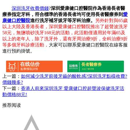
深圳洗牙收費價錢
?
深圳愛康健口腔醫院作為香港長者醫
療券指定牙科，符合標準的香港長者均可使用長者醫療券到
愛
康健口腔醫院
進行洗牙補牙拔牙等牙科治療。
另外針對與65歲
以上大陸及香港長者，深圳愛康健口腔醫院推出了超聲波洗牙
58元，無鹽噴砂洗牙168元的活動，此活動僅適用於年滿65及
以上的老年人，除了洗牙外，還有牙周治療9折，全科治療9折
等多個牙科診療活動，
大家可以聯系愛康健口腔醫院在線客服
進行預約掛號。
在线估价
長者醫療券
點擊獲取詳情
点击了解详情
上一篇：
如何減少洗牙前後牙齒的酸軟感?深圳洗牙點樣收費?
價錢幾多?
下一篇：
香港人前來深圳洗牙 愛康健口腔超聲波保健洗牙活
動價格88元!
推荐阅读