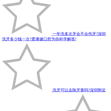
一年洗多次牙会不会伤牙?深圳
洗牙多少钱一次?爱康健口腔为你科学解答!
洗牙可以去除牙黄吗?深圳附近