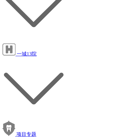
一城13院
项目专题