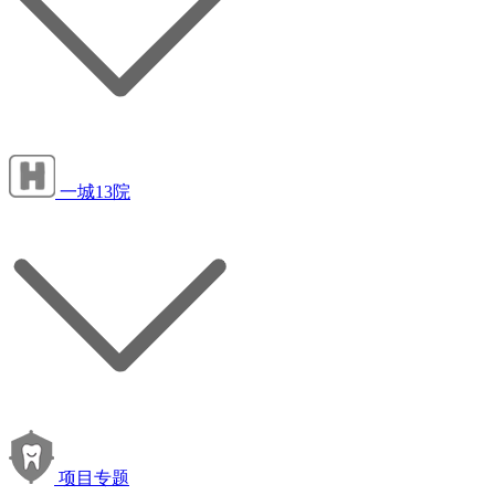
一城13院
项目专题