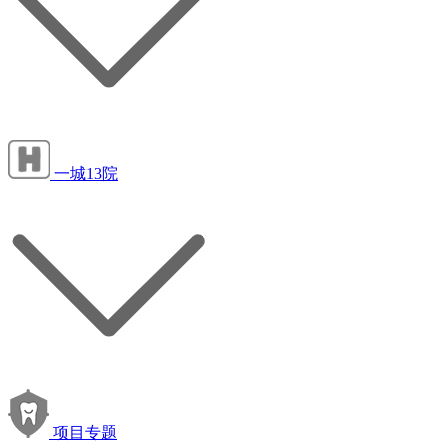
一城13院
项目专题