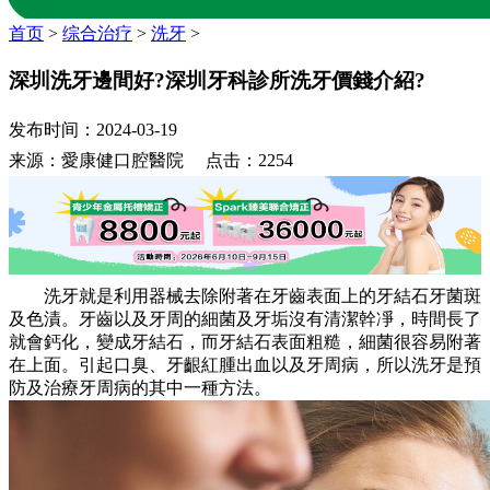
首页
>
综合治疗
>
洗牙
>
深圳洗牙邊間好?深圳牙科診所洗牙價錢介紹?
发布时间：2024-03-19
来源：愛康健口腔醫院 点击：2254
洗牙就是利用器械去除附著在牙齒表面上的牙結石牙菌斑
及色漬。牙齒以及牙周的細菌及牙垢沒有清潔幹凈，時間長了
就會鈣化，變成牙結石，而牙結石表面粗糙，細菌很容易附著
在上面。引起口臭、牙齦紅腫出血以及牙周病，所以洗牙是預
防及治療牙周病的其中一種方法。