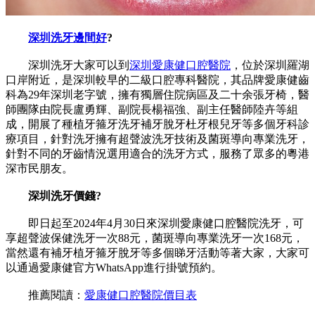
深圳洗牙邊間好
?
深圳洗牙大家可以到
深圳愛康健口腔醫院
，位於深圳羅湖
口岸附近，是深圳較早的二級口腔專科醫院，其品牌愛康健齒
科為29年深圳老字號，擁有獨層住院病區及二十余張牙椅，醫
師團隊由院長盧勇輝、副院長楊福強、副主任醫師陸卉等組
成，開展了種植牙箍牙洗牙補牙脫牙杜牙根兒牙等多個牙科診
療項目，針對洗牙擁有超聲波洗牙技術及菌斑導向專業洗牙，
針對不同的牙齒情況選用適合的洗牙方式，服務了眾多的粵港
深市民朋友。
深圳洗牙價錢?
即日起至2024年4月30日來深圳愛康健口腔醫院洗牙，可
享超聲波保健洗牙一次88元，菌斑導向專業洗牙一次168元，
當然還有補牙植牙箍牙脫牙等多個睇牙活動等著大家，大家可
以通過愛康健官方WhatsApp進行掛號預約。
推薦閱讀：
愛康健口腔醫院價目表