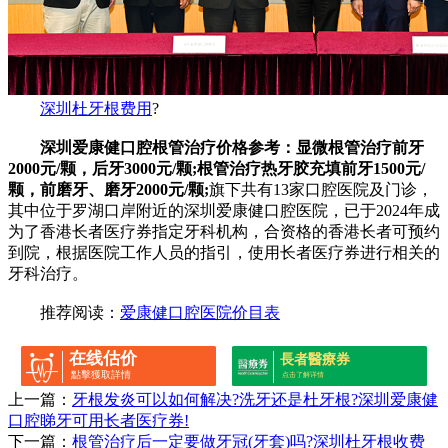
深圳杜牙根费用
?
深圳爱康健口腔根管治疗价格参考：显微根管治疗前牙
2000元/颗，后牙3000元/颗;根管治疗热牙胶充填前牙1500元/
颗，前磨牙、磨牙2000元/颗;
旗下共有13家口腔医院及门诊，
其中位于罗湖口岸附近的深圳爱康健口腔医院，已于2024年成
为了香港长者医疗券指定牙科机构，合资格的香港长者可预约
到院，根据医院工作人员的指引，使用长者医疗券进行相关的
牙科治疗。
推荐阅读：
爱康健口腔医院价目表
在线估价
長者醫療券
點擊獲取詳情
点击了解详情
上一篇：
牙根发炎可以如何解决?洗牙还是杜牙根?深圳爱康健
口腔睇牙可用长者医疗券!
下一篇：
根管治疗后一定要做牙冠(牙套)吗?深圳杜牙根收费