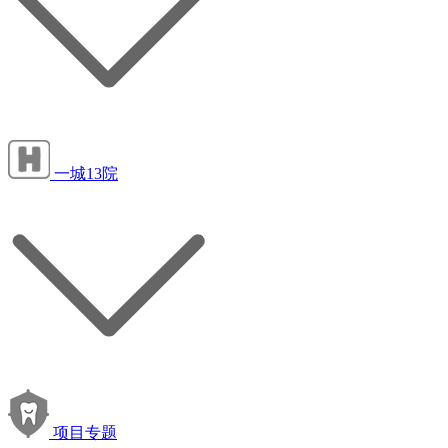
一城13院
项目专题