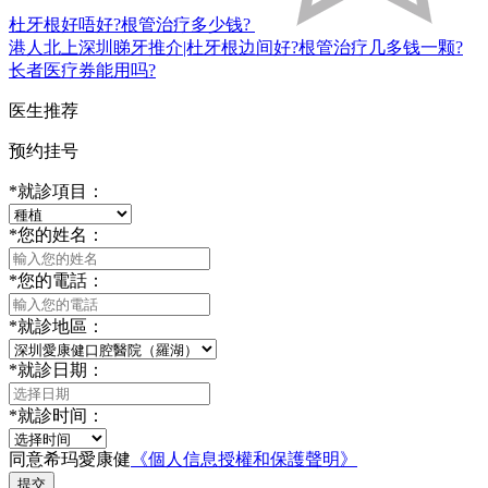
杜牙根好唔好?根管治疗多少钱?
港人北上深圳睇牙推介|杜牙根边间好?根管治疗几多钱一颗?
长者医疗券能用吗?
医生推荐
预约挂号
*
就診項目：
*
您的姓名：
*
您的電話：
*
就診地區：
*
就診日期：
*
就診时间：
同意希玛愛康健
《個人信息授權和保護聲明》
提交