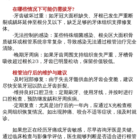
在哪些情况下可能仍需拔牙?
·牙齿破坏过重：如牙冠大面积缺失、牙根已发生严重断
裂或龋坏延伸至根分叉以下，缺乏足够的牙体组织支撑修复
体。
·无法控制的感染：某些特殊细菌感染、根尖区大面积骨
质破坏或根管系统非常复杂，导致感染无法通过根管治疗完全
清除。
·晚期牙周病：如果牙齿周围支持组织丧失严重，牙槽骨
吸收超过根长2/3，牙齿已明显松动，保留价值较低。
根管治疗后的维护与建议
·及时冠部修复：由于失去牙髓供血的牙齿会变脆，建议
尽快安装牙冠以防止牙齿折裂。
·维持良好口腔卫生：定期刷牙、使用牙线，并按时进行
口腔检查，预防继发龋和牙周疾病。
·定期复查：尤其是治疗后的一年内，应通过X光检查根
尖周组织恢复情况。如出现肿痛、咬合不适等症状，须及时就
诊。
如果您正在经历牙痛或牙齿敏感，尽早咨询牙医是关键。
通过临床检查与影像学评估，医生能够判断是否适合进行根管