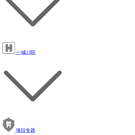
一城13院
项目专题