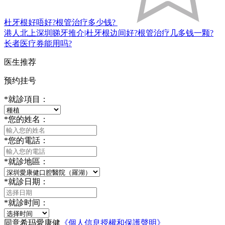
杜牙根好唔好?根管治疗多少钱?
港人北上深圳睇牙推介|杜牙根边间好?根管治疗几多钱一颗?
长者医疗券能用吗?
医生推荐
预约挂号
*
就診項目：
*
您的姓名：
*
您的電話：
*
就診地區：
*
就診日期：
*
就診时间：
同意希玛愛康健
《個人信息授權和保護聲明》