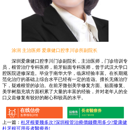
涂润 主治医师 爱康健口腔李川诊所副院长
深圳爱康健口腔李川门诊副院长，主治医师，门诊培训专
员，根管治疗专科医师，前牙贴面专科医师，曾于武汉大学口
腔医院进修深造。毕业于南华大学，临床经验丰富。在长期规
范化治疗的基础上综合水平已经有一定的造诣。擅长无痛治疗
下，疑难根管的诊治。在前牙微创美学修复方面、贴面修复、
美学树脂充填方面积累了大量的丰富的经验，并对老年人的全
口义齿修复有较好的耐心和较高的水平。
在线估价
長者醫療券
點擊獲取詳情
点击了解详情
上一篇：
杜牙根要幾多次?深圳根管治療價錢費用多少?愛康健
杜牙根可用長者醫療券!