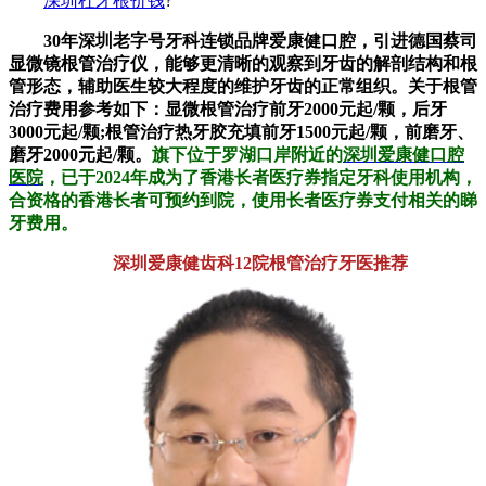
深圳杜牙根价钱
?
30年深圳老字号牙科连锁品牌爱康健口腔，引进德国蔡司
显微镜根管治疗仪，能够更清晰的观察到牙齿的解剖结构和根
管形态，辅助医生较大程度的维护牙齿的正常组织。关于根管
治疗费用参考如下：显微根管治疗前牙2000元起/颗，后牙
3000元起/颗;根管治疗热牙胶充填前牙1500元起/颗，前磨牙、
磨牙2000元起/颗。
旗下位于罗湖口岸附近的
深圳爱康健口腔
医院
，已于2024年成为了香港长者医疗券指定牙科使用机构，
合资格的香港长者可预约到院，使用长者医疗券支付相关的睇
牙费用。
深圳爱康健齿科12院根管治疗牙医推荐