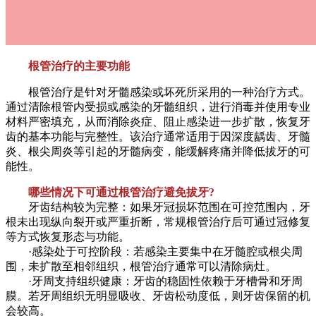
根管治疗的主要功能
根管治疗是针对牙髓感染或坏死所采用的一种治疗方式。
通过清除根管内受损或感染的牙髓组织，进行消毒并使用专业
材料严密填充，从而消除炎症、阻止感染进一步扩散，恢复牙
齿的基本功能与完整性。该治疗通常适用于因深度龋齿、牙髓
炎、根尖周炎等引起的牙髓病变，能缓解疼痛并降低拔牙的可
能性。
哪些情况下可通过根管治疗避免拔牙?
牙齿结构较为完整：如果牙冠损坏范围在可控范围内，牙
根未出现纵向裂开或严重折断，常规根管治疗后可通过冠修复
等方式恢复形态与功能。
·感染处于可控阶段：若感染主要集中在牙髓腔或根尖周
围，未扩散至相邻组织，根管治疗通常可以清除病灶。
·牙周支持组织健康：牙齿的稳固性依赖于牙槽骨和牙周
膜。若牙周组织无明显吸收、牙齿松动度低，则牙齿保留的机
会较高。