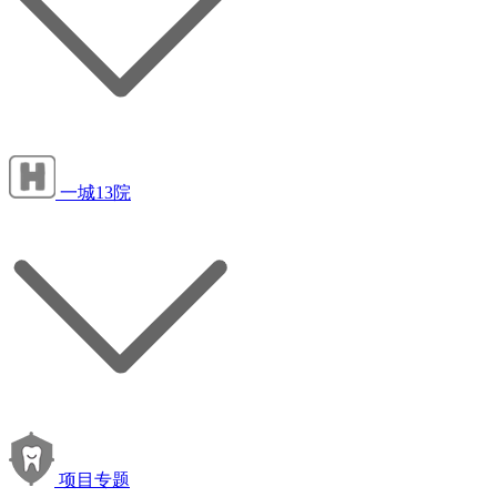
一城13院
项目专题