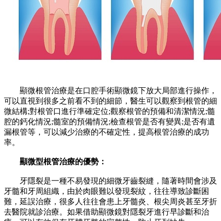
顯微根管治療是在口腔手術顯微鏡下放大局部進行操作，
可以直視到很多之前看不到的細節，醫生可以觀察到根管的細
微結構;對根管口進行準確定位;觀察根管的預備和清潔情況;髓
腔的鈣化情況;髓室的預備情況;檢查根管是否有變異;是否有遺
漏根管等，可以減少治療的不確定性，提高根管治療的成功
率。
顯微型根管治療的優勢：
牙隱裂是一種不易發現的細微牙齒裂縫，隨著時間會涉及
牙髓和牙周組織，由於肉眼難以發現裂紋，往往導致診斷困
難，延誤治療，很多人往往會患上牙髓炎、根尖周炎甚至牙折
去醫院就診治療。如果借助顯微鏡對隱裂牙進行早診斷和治