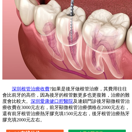
深圳根管治療收費
?如果是後牙做根管治療，其費用往往
會比前牙的高些，因為後牙的根管數更多也更復雜，治療的難
度會比較大。
深圳愛康健口腔醫院
及連鎖門診後牙顯微根管治
療收費在3000元左右，前牙顯微根管治療價格在2000元左右，
還有前牙根管治療熱牙膠充填1500元左右，後牙根管治療熱牙
膠充填2000元左右。