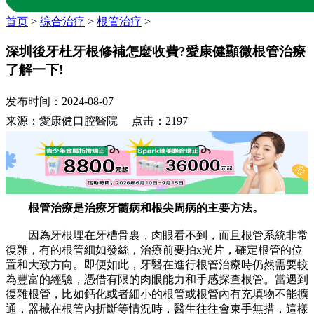
首页
>
综合治疗
>
根管治疗
>
深圳後牙杜牙根修補怎麼收費?愛康健顯微根管治療
了解一下!
发布时间：2024-08-07
来源：愛康健口腔醫院 点击：2197
根管治療是治療牙髓病和根尖周病的主要方法。
因為牙根埋在牙槽骨裏，肉眼看不到，而且根管系統非常
復雜，有的根管細如發絲，治療前要拍x光片，確定根管的位
置和大致方向。即便如此，牙醫在進行根管治療時仍然需要較
為豐富的經驗，憑借有限的肉眼能力和手感探查根管。當遇到
復雜根管，比如鈣化或者細小的根管或根管內有充填物不能擴
通，器械在根管內折斷等情況時，醫生往往會束手無措，這樣