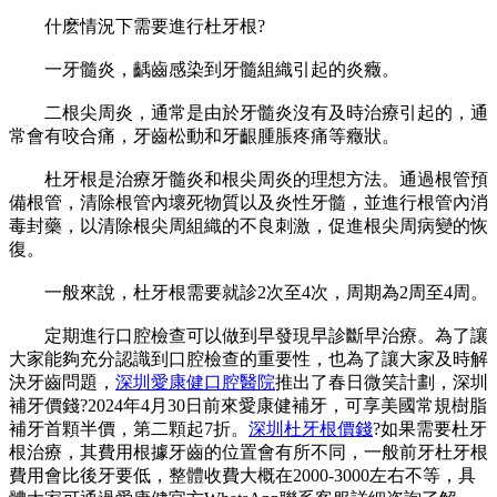
什麽情況下需要進行杜牙根?
一牙髓炎，齲齒感染到牙髓組織引起的炎癥。
二根尖周炎，通常是由於牙髓炎沒有及時治療引起的，通
常會有咬合痛，牙齒松動和牙齦腫脹疼痛等癥狀。
杜牙根是治療牙髓炎和根尖周炎的理想方法。通過根管預
備根管，清除根管內壞死物質以及炎性牙髓，並進行根管內消
毒封藥，以清除根尖周組織的不良刺激，促進根尖周病變的恢
復。
一般來說，杜牙根需要就診2次至4次，周期為2周至4周。
定期進行口腔檢查可以做到早發現早診斷早治療。為了讓
大家能夠充分認識到口腔檢查的重要性，也為了讓大家及時解
決牙齒問題，
深圳愛康健口腔醫院
推出了春日微笑計劃，深圳
補牙價錢?2024年4月30日前來愛康健補牙，可享美國常規樹脂
補牙首顆半價，第二顆起7折。
深圳杜牙根價錢
?如果需要杜牙
根治療，其費用根據牙齒的位置會有所不同，一般前牙杜牙根
費用會比後牙要低，整體收費大概在2000-3000左右不等，具