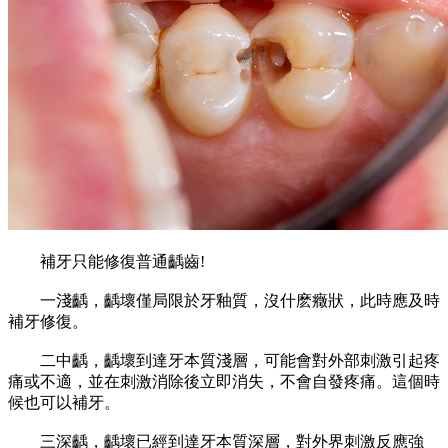
補牙只能修復普通齲齒!
一淺齲，齲壞僅局限於牙釉質，沒什麽癥狀，此時應及時
補牙修復。
二中齲，齲壞到達牙本質淺層，可能會對外部刺激引起疼
痛或不適，並在刺激消除後立即消失，不會自發疼痛。這個時
候也可以補牙。
三深齲，齲壞已經到達牙本質深層，對外界刺激反應強