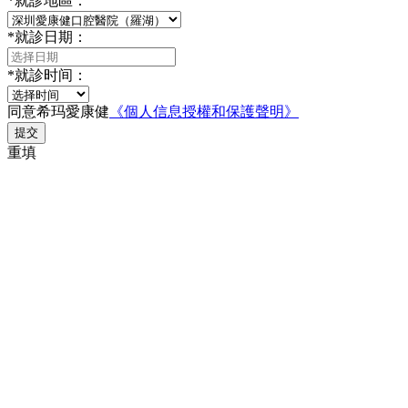
*
就診地區：
*
就診日期：
*
就診时间：
同意希玛愛康健
《個人信息授權和保護聲明》
提交
重填