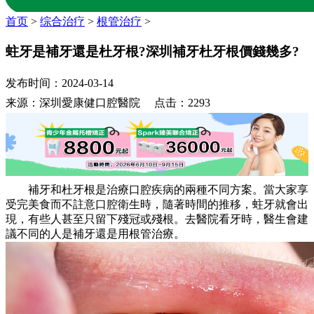
首页
>
综合治疗
>
根管治疗
>
蛀牙是補牙還是杜牙根?深圳補牙杜牙根價錢幾多?
发布时间：2024-03-14
来源：深圳愛康健口腔醫院 点击：2293
補牙和杜牙根是治療口腔疾病的兩種不同方案。當大家享
受完美食而不註意口腔衛生時，隨著時間的推移，蛀牙就會出
現，有些人甚至只留下殘冠或殘根。去醫院看牙時，醫生會建
議不同的人是補牙還是用根管治療。