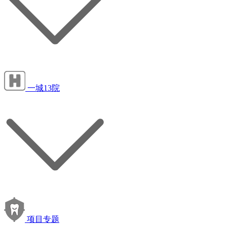
一城13院
项目专题