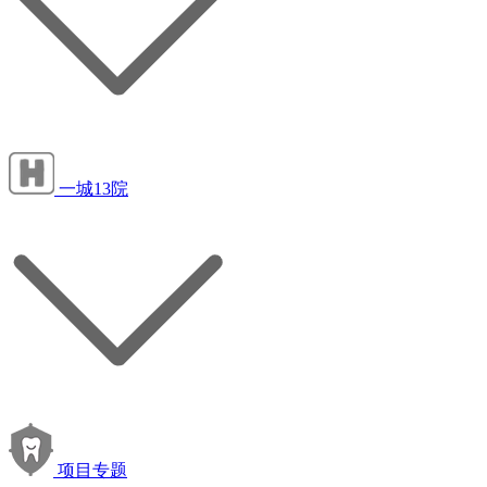
一城13院
项目专题