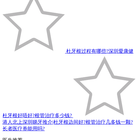
杜牙根过程有哪些?深圳愛康健
杜牙根好唔好?根管治疗多少钱?
港人北上深圳睇牙推介|杜牙根边间好?根管治疗几多钱一颗?
长者医疗券能用吗?