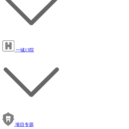
一城13院
项目专题