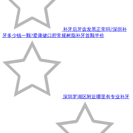
补牙后牙齿发黑正常吗?深圳补
牙多少钱一颗?爱康健口腔常规树脂补牙首颗半价
深圳罗湖区附近哪里有专业补牙