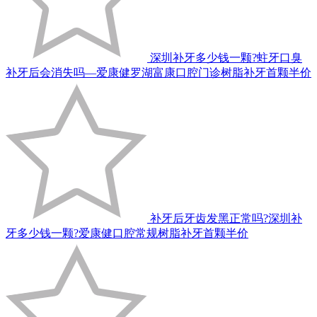
深圳补牙多少钱一颗?蛀牙口臭
补牙后会消失吗—爱康健罗湖富康口腔门诊树脂补牙首颗半价
补牙后牙齿发黑正常吗?深圳补
牙多少钱一颗?爱康健口腔常规树脂补牙首颗半价