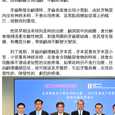
痛。因為齲齒分為淺齲、中齲和深齲。
牙齒剛發生齲壞時，牙齒表面會出現小黑點，由於牙釉質
內沒有神經末梢，不會出現疼痛。這黑點就猶如堤壩上的蟻
穴，很難得到重視。
然而早期沒有得到及時的治療，齲洞當中的細菌，會分解
食物殘渣產生酸性物質，刺激周圍的牙齒硬組織，使其發生脫
礦、有機質分解，導致齲洞不斷變大變深。
到了後期，牙齒的齲壞觸及牙本質，牙本質裏有牙本質小
管，小管裏有神經末梢，在進食冷熱酸甜食物的時候，就會出
現酸痛不適或者短暫的尖銳疼痛。如果此時仍不進行治療，任
由齲壞繼續惡化，就可能波及牙髓腔，引起牙髓炎癥，出現自
發性的、陣發性的、劇烈的疼痛。