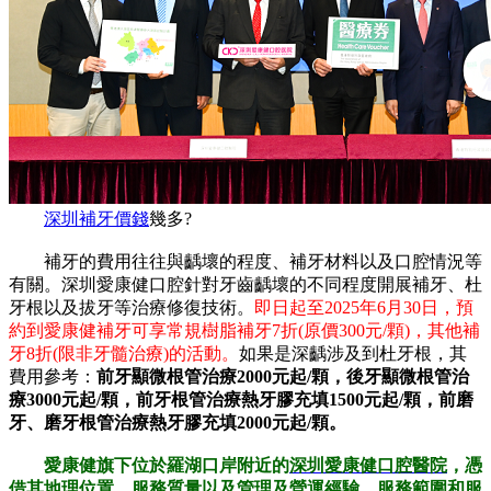
深圳補牙價錢
幾多?
補牙的費用往往與齲壞的程度、補牙材料以及口腔情況等
有關。深圳愛康健口腔針對牙齒齲壞的不同程度開展補牙、杜
牙根以及拔牙等治療修復技術。
即日起至2025年6月30日，預
約到愛康健補牙可享常規樹脂補牙7折(原價300元/顆)，其他補
牙8折(限非牙髓治療)的活動。
如果是深齲涉及到杜牙根，其
費用參考：
前牙顯微根管治療2000元起/顆，後牙顯微根管治
療3000元起/顆，前牙根管治療熱牙膠充填1500元起/顆，前磨
牙、磨牙根管治療熱牙膠充填2000元起/顆。
愛康健旗下位於羅湖口岸附近的
深圳愛康健口腔醫院
，憑
借其地理位置、服務質量以及管理及營運經驗、服務範圍和服