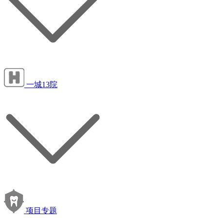
一城13院
项目专题