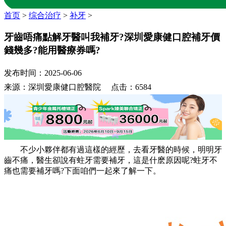
首页
>
综合治疗
>
补牙
>
牙齒唔痛點解牙醫叫我補牙?深圳愛康健口腔補牙價
錢幾多?能用醫療券嗎?
发布时间：2025-06-06
来源：深圳愛康健口腔醫院 点击：6584
不少小夥伴都有過這樣的經歷，去看牙醫的時候，明明牙
齒不痛，醫生卻說有蛀牙需要補牙，這是什麽原因呢?蛀牙不
痛也需要補牙嗎?下面咱們一起來了解一下。