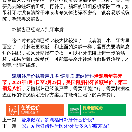
食物嵌入会引起疼痛，但这些刺激去除后疼痛会立即消失。需
要先去除蛀坏的组织，再补牙。龋坏的组织必须清除干净，如
果补牙时没有清除干净或者修复体边缘不密合，很容易形成裂
隙，导致再次龋齿。
03龋齿已经深入到牙本质：
这个时候龋洞已经比较大比较深了，或者洞口小，牙齿里
面空了，对刺激更敏感。和上面的深龋一样，需要先要清除腐
烂的组织，如果牙髓没有受损，可以补牙来阻止进一步的龋
坏，如果牙髓已经受伤，可能需要杀牙神经再做根管治疗，才
能完全阻断龋坏。
深圳补牙价钱费用几多
?
深圳爱康健齿科
港深新年美牙
节，2024年1月1日至2月29日，美国树脂补牙首颗半价，第二
颗起八折
，牙髓龋坏已经很严重，需要牙髓治疗，需要根据检
查面诊的情况确定治疗方案后才能确定治疗的具体费用。
在线估价
長者醫療券
點擊獲取詳情
点击了解详情
上一篇：
爱康健深圳罗湖福田补牙什么价钱?
下一篇：
深圳爱康健齿科牙医:补牙后多久能咬东西?