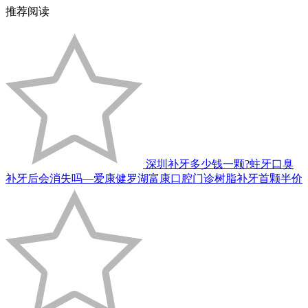
推荐阅读
深圳补牙多少钱一颗?蛀牙口臭
补牙后会消失吗—爱康健罗湖富康口腔门诊树脂补牙首颗半价