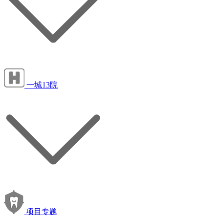
一城13院
项目专题