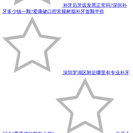
补牙后牙齿发黑正常吗?深圳补
牙多少钱一颗?爱康健口腔常规树脂补牙首颗半价
深圳罗湖区附近哪里有专业补牙