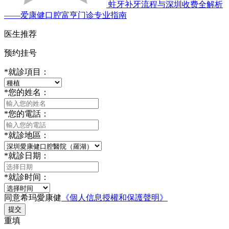
蛀牙补牙流程与深圳收费全解析
——爱康健口腔富亨门诊专业指南
医生推荐
预约挂号
*
就診項目：
*
您的姓名：
*
您的電話：
*
就診地區：
*
就診日期：
*
就診时间：
同意希玛愛康健
《個人信息授權和保護聲明》
提交
重填