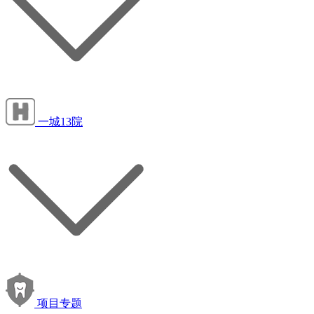
一城13院
项目专题