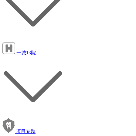
一城13院
项目专题