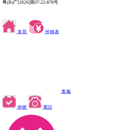
粤(B)广[2026]第07-22-878号
首頁
价格表
客服
掛號
電話