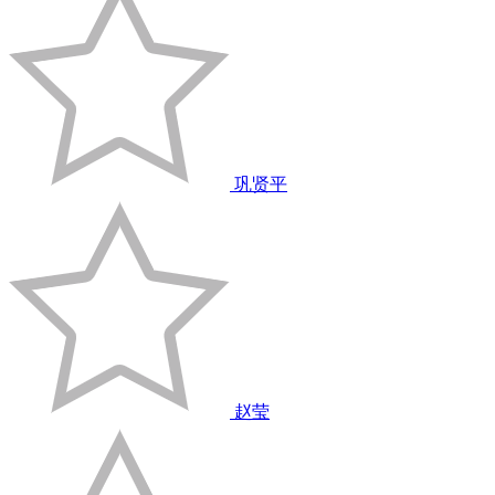
巩贤平
赵莹