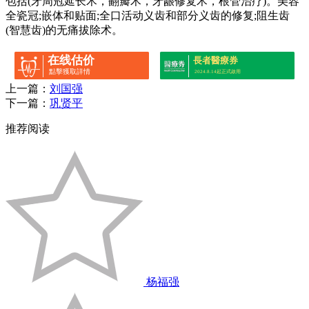
包括(牙周冠延长术，翻瓣术，牙龈修复术，根管治疗)。美容
全瓷冠;嵌体和贴面;全口活动义齿和部分义齿的修复;阻生齿
(智慧齿)的无痛拔除术。
在线估价
長者醫療券
點擊獲取詳情
2024.8.14起正式啟用
上一篇：
刘国强
下一篇：
巩贤平
推荐阅读
杨福强