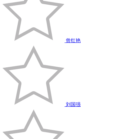
曾红艳
刘国强