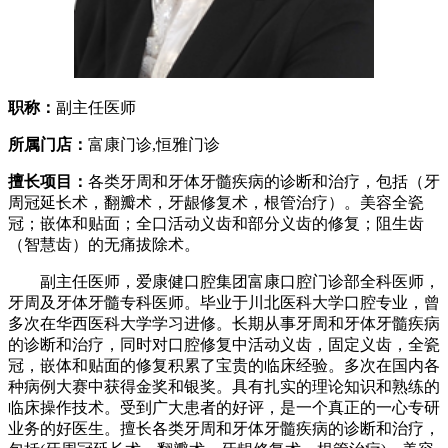
职称：
副主任医师
所属门店：
富康门诊,恒雅门诊
擅长项目：
各类牙周和牙体牙髓疾病的诊断和治疗，包括（牙
周冠延长术，翻瓣术，牙龈修复术，根管治疗）。美容全瓷
冠；嵌体和贴面；全口活动义齿和部分义齿的修复；阻生齿
（智慧齿）的无痛拔除术。
副主任医师，爱康健口腔集团富康口腔门诊部全科医师，
牙周及牙体牙髓专科医师。毕业于川北医科大学口腔专业，曾
多次在华西医科大学学习进修。长期从事牙周和牙体牙髓疾病
的诊断和治疗，同时对口腔修复中活动义齿，固定义齿，全瓷
冠，嵌体和贴面的修复积累了宝贵的临床经验。多次在国内各
种病例大赛中获得金奖和银奖。具有扎实的理论知识和熟练的
临床操作技术。受到广大患者的好评，是一个真正的一心专研
业务的好医生。擅长各类牙周和牙体牙髓疾病的诊断和治疗，