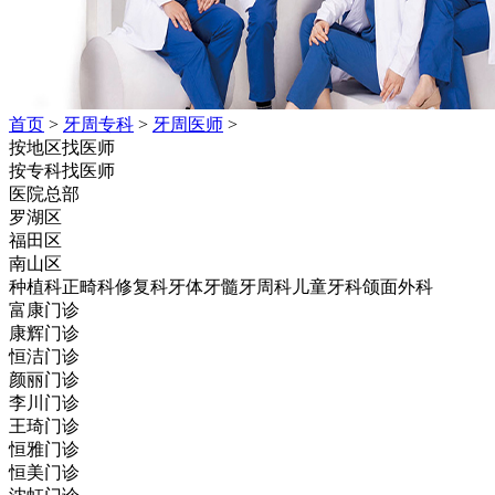
首页
>
牙周专科
>
牙周医师
>
按地区找医师
按专科找医师
医院总部
罗湖区
福田区
南山区
种植科
正畸科
修复科
牙体牙髓
牙周科
儿童牙科
颌面外科
富康门诊
康辉门诊
恒洁门诊
颜丽门诊
李川门诊
王琦门诊
恒雅门诊
恒美门诊