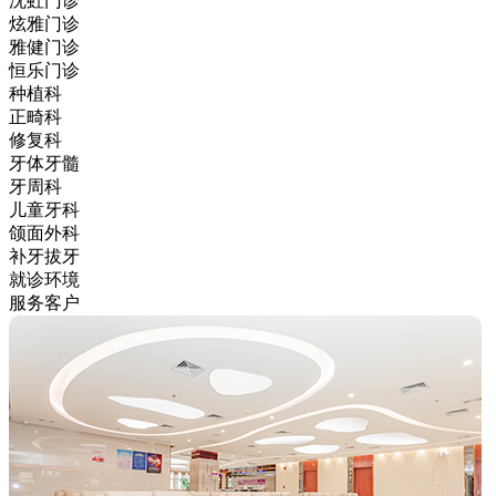
沈虹门诊
炫雅门诊
雅健门诊
恒乐门诊
种植科
正畸科
修复科
牙体牙髓
牙周科
儿童牙科
颌面外科
补牙拔牙
就诊环境
服务客户