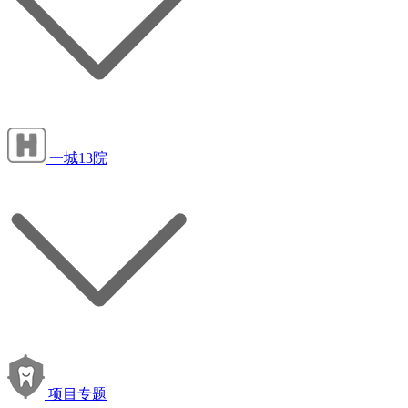
一城13院
项目专题