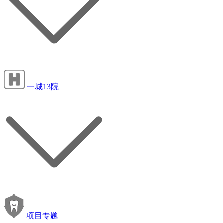
一城13院
项目专题