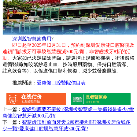
深圳脫智慧齒費用
?
即日起至2025年12月31日，預約到深圳愛康健口腔醫院及
連鎖門診拔牙可享脫智慧齒減300元/顆，非智齒拔牙8折的活
動。
大家如已決定拔除智齒，請選擇正規醫療機構，術後嚴格
遵循醫囑(如咬緊紗卷止血、按時服用藥物、保持口腔清潔、
註意飲食等)，以促進傷口順利恢復，減少並發癥風險。
推薦閱讀：
愛康健口腔醫院價目表
在线估价
長者醫療券
點擊獲取詳情
点击了解详情
上一篇：
智齒到底要不要拔?深圳拔智慧齒一隻價錢是多少?愛
康健脫智慧牙減300元/顆!
下一篇：
智慧齿顶到前面牙齿 2颗都要剥吗?深圳拔牙价钱多
少一颗?爱康健口腔脱智慧牙减300元/颗!