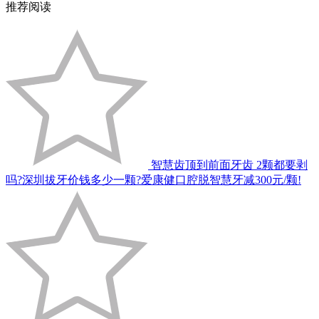
推荐阅读
智慧齿顶到前面牙齿 2颗都要剥
吗?深圳拔牙价钱多少一颗?爱康健口腔脱智慧牙减300元/颗!