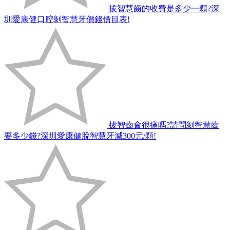
拔智慧齒的收費是多少一顆?深
圳愛康健口腔剝智慧牙價錢價目表!
拔智齒會很痛嗎?請問剝智慧齒
要多少錢?深圳愛康健脫智慧牙減300元/顆!