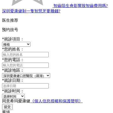
智齒阻生會影響脫智齒費用嗎?
深圳愛康健剝一隻智慧牙要幾錢?
医生推荐
预约挂号
*
就診項目：
*
您的姓名：
*
您的電話：
*
就診地區：
*
就診日期：
*
就診时间：
同意希玛愛康健
《個人信息授權和保護聲明》
提交
重填