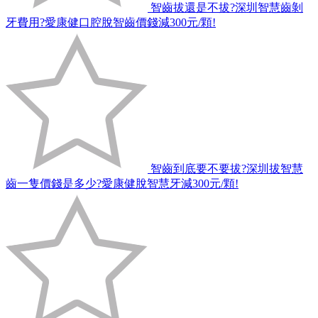
智齒拔還是不拔?深圳智慧齒剝
牙費用?愛康健口腔脫智齒價錢減300元/顆!
智齒到底要不要拔?深圳拔智慧
齒一隻價錢是多少?愛康健脫智慧牙減300元/顆!