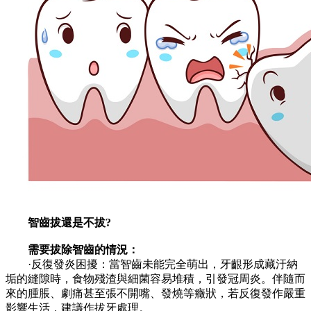
智齒拔還是不拔?
需要拔除智齒的情況：
·反復發炎困擾：當智齒未能完全萌出，牙齦形成藏汙納
垢的縫隙時，食物殘渣與細菌容易堆積，引發冠周炎。伴隨而
來的腫脹、劇痛甚至張不開嘴、發燒等癥狀，若反復發作嚴重
影響生活，建議作拔牙處理。