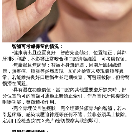
智齒可考慮保留的情況：
·健康萌出且位置良好：智齒完全萌出、位置端正，與鄰
牙排列和諧，不影響正常咬合和口腔清潔維護，可考慮保留。
·無癥狀且無病變：智齒本身無齲壞，周圍牙齦組織健
康，無疼痛、腫脹等炎癥表現，X光片檢查未發現囊腫等異
常。若能維持良好口腔衛生並定期檢查，可暫緩拔除，但需警
惕潛在問題。
·具有潛在功能價值：當口腔內其他重要磨牙缺失時，部
分位置尚可的智齒可通過正畸矯正牽引，作為替代牙恢復部分
咀嚼功能，發揮積極作用。
·完全骨埋伏且無癥狀：完全埋藏於頜骨內的智齒，若未
引起疼痛、感染或壓迫神經等任何不適，並非必須馬上拔除。
定期口腔檢查(如拍X光片)密切觀察其狀態即可。