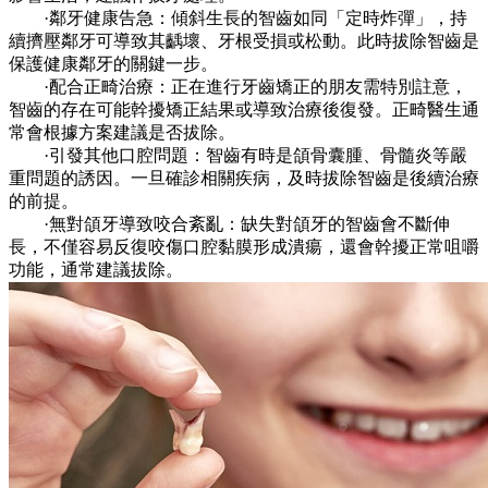
·鄰牙健康告急：傾斜生長的智齒如同「定時炸彈」，持
續擠壓鄰牙可導致其齲壞、牙根受損或松動。此時拔除智齒是
保護健康鄰牙的關鍵一步。
·配合正畸治療：正在進行牙齒矯正的朋友需特別註意，
智齒的存在可能幹擾矯正結果或導致治療後復發。正畸醫生通
常會根據方案建議是否拔除。
·引發其他口腔問題：智齒有時是頜骨囊腫、骨髓炎等嚴
重問題的誘因。一旦確診相關疾病，及時拔除智齒是後續治療
的前提。
·無對頜牙導致咬合紊亂：缺失對頜牙的智齒會不斷伸
長，不僅容易反復咬傷口腔黏膜形成潰瘍，還會幹擾正常咀嚼
功能，通常建議拔除。