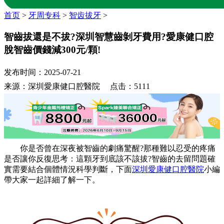
首页
>
牙周专科
>
智齿拔牙
>
智齒拔還是不拔?深圳智慧齒剝牙費用?愛康健口腔
脫智齒價錢減300元/顆!
发布时间：2025-07-21
来源：深圳愛康健口腔醫院 点击：5111
你是否曾在深夜被智齒的劇痛驚醒?那種難以忍受的疼痛
是否讓你反復思考：這顆牙到底該不該拔?智齒的去留問題確
實需要結合個體情況科學判斷，下面
深圳愛康健口腔醫院
小編
帶大家一起詳細了解一下。