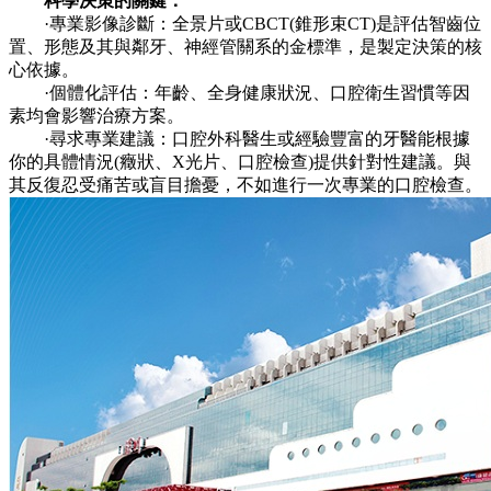
科學決策的關鍵：
·專業影像診斷：全景片或CBCT(錐形束CT)是評估智齒位
置、形態及其與鄰牙、神經管關系的金標準，是製定決策的核
心依據。
·個體化評估：年齡、全身健康狀況、口腔衛生習慣等因
素均會影響治療方案。
·尋求專業建議：口腔外科醫生或經驗豐富的牙醫能根據
你的具體情況(癥狀、X光片、口腔檢查)提供針對性建議。與
其反復忍受痛苦或盲目擔憂，不如進行一次專業的口腔檢查。