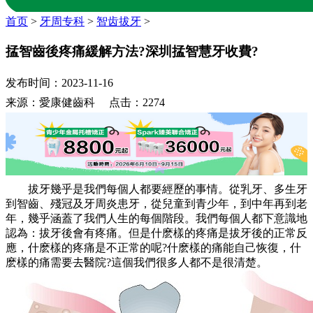
首页
>
牙周专科
>
智齿拔牙
>
掹智齒後疼痛緩解方法?深圳掹智慧牙收費?
发布时间：2023-11-16
来源：愛康健齒科 点击：2274
拔牙幾乎是我們每個人都要經歷的事情。從乳牙、多生牙
到智齒、殘冠及牙周炎患牙，從兒童到青少年，到中年再到老
年，幾乎涵蓋了我們人生的每個階段。我們每個人都下意識地
認為：拔牙後會有疼痛。但是什麽樣的疼痛是拔牙後的正常反
應，什麽樣的疼痛是不正常的呢?什麽樣的痛能自己恢復，什
麽樣的痛需要去醫院?這個我們很多人都不是很清楚。