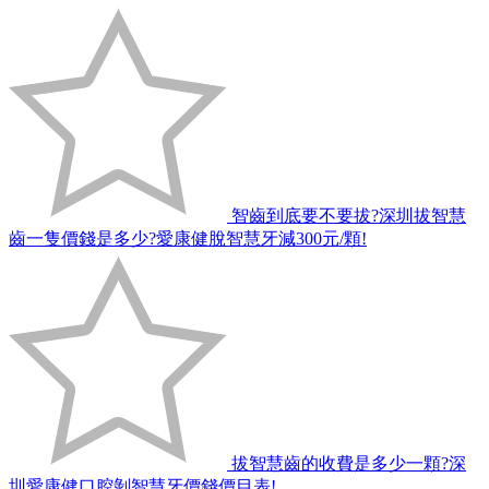
智齒到底要不要拔?深圳拔智慧
齒一隻價錢是多少?愛康健脫智慧牙減300元/顆!
拔智慧齒的收費是多少一顆?深
圳愛康健口腔剝智慧牙價錢價目表!