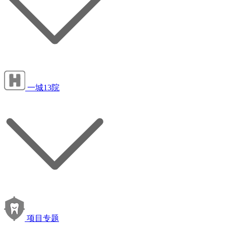
一城13院
项目专题