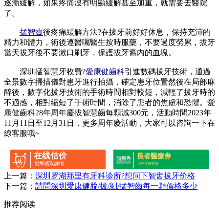
逐漸緩解，如果疼痛沒有明顯緩解甚至加重，就需要去醫院
了。
掹智齒
後疼痛緩解方法?在拔牙前好好休息，保持充沛的
精力和體力，術後遵醫囑醫生按時服藥，不要過度勞累，拔牙
當天拔牙後不要漱口刷牙，保護拔牙窩內的血塊。
深圳掹智慧牙收費?
愛康健齒科
引進數碼拔牙技術，通過
全景數字掃描儀對患牙進行拍攝，確定患牙位置然後在局部麻
醉後，數字化拔牙技術的手術時間相對較短，減輕了拔牙時的
不適感，相對縮短了手術時間，消除了患者的焦慮和恐懼。愛
康健齒科28年周年慶拔智慧齒每顆減300元，活動時間2023年
11月11日至12月31日，更多周年慶活動，大家可以咨詢一下在
線客服哦~
在线估价
長者醫療券
點擊獲取詳情
点击了解详情
上一篇：
深圳罗湖那里有牙科诊所?想问下智齿拔牙价格
下一篇：
請問深圳愛康健脫/拔/剝/掹智齒每一顆價格多少
推荐阅读