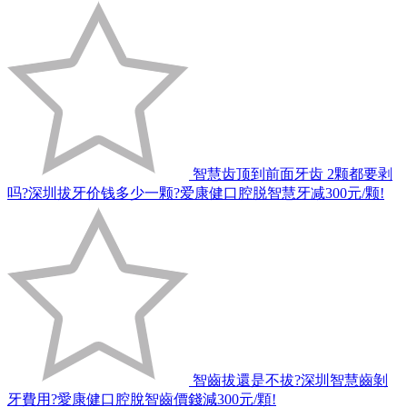
智慧齿顶到前面牙齿 2颗都要剥
吗?深圳拔牙价钱多少一颗?爱康健口腔脱智慧牙减300元/颗!
智齒拔還是不拔?深圳智慧齒剝
牙費用?愛康健口腔脫智齒價錢減300元/顆!