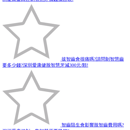
拔智齒會很痛嗎?請問剝智慧齒
要多少錢?深圳愛康健脫智慧牙減300元/顆!
智齒阻生會影響脫智齒費用嗎?