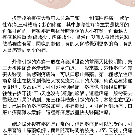
拔牙後的疼痛大致可以分為三類：一創傷性疼痛;二感染
性疼痛;三幹槽癥引起的疼痛。其中創傷性疼痛主要是拔牙的
創傷引起的。這種疼痛與拔牙時創傷的大小有關，創傷越大，
疼痛越嚴重;創傷越少，疼痛越小。當然也與個人身體體質和
敏感程度有關，同樣的創傷，有的人會感覺到更多的痛，有的
人會感覺到更少的痛。
外傷引起的疼痛一般在麻藥消退後的前兩天比較明顯，第
三天後疼痛會逐漸減輕，直至消退。一般來說，這種疼痛不需
要去醫院，當感到疼痛時，可以口服止痛藥。第二種感染性疼
痛多發生在拔牙創傷較大或免疫力低下的人群。術後這種疼痛
更劇烈，多為跳痛，可引起同側頭痛。疼痛也持續很長時間，
往往在拔牙後4至5天也沒有明顯的緩解，這種疼痛一般需要去
醫院進行局部清創。第三種幹槽癥引起的疼痛，常發生在3至6
日，已緩解的疼痛突然加重，疼痛劇烈，可引起同側頭痛，口
服止痛藥難以緩解。這種疼痛應該盡快去醫院治療。
總之拔牙後有疼痛是正常的，但是疼痛是可以忍受的，可
以用普通止痛藥緩解，而且隨著時間的發展，2至3天後，疼痛