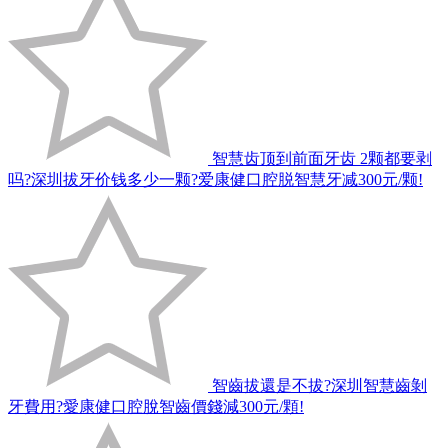
智慧齿顶到前面牙齿 2颗都要剥
吗?深圳拔牙价钱多少一颗?爱康健口腔脱智慧牙减300元/颗!
智齒拔還是不拔?深圳智慧齒剝
牙費用?愛康健口腔脫智齒價錢減300元/顆!