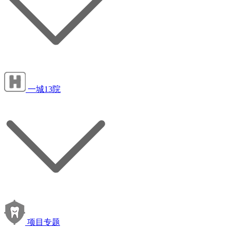
一城13院
项目专题