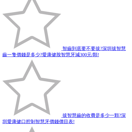
智齒到底要不要拔?深圳拔智慧
齒一隻價錢是多少?愛康健脫智慧牙減300元/顆!
拔智慧齒的收費是多少一顆?深
圳愛康健口腔剝智慧牙價錢價目表!