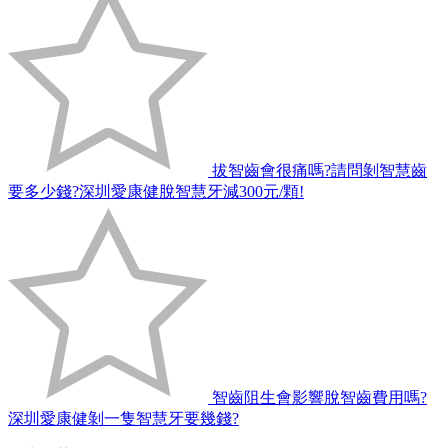
拔智齒會很痛嗎?請問剝智慧齒
要多少錢?深圳愛康健脫智慧牙減300元/顆!
智齒阻生會影響脫智齒費用嗎?
深圳愛康健剝一隻智慧牙要幾錢?