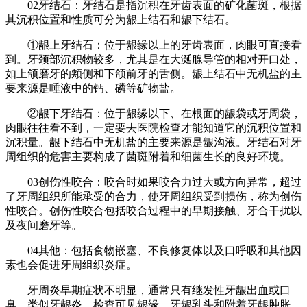
02牙结石：牙结石是指沉积在牙齿表面的矿化菌斑，根据
其沉积位置和性质可分为龈上结石和龈下结石。
①龈上牙结石：位于龈缘以上的牙齿表面，肉眼可直接看
到。牙颈部沉积物较多，尤其是在大涎腺导管的相对开口处，
如上颌磨牙的颊侧和下颌前牙的舌侧。龈上结石中无机盐的主
要来源是唾液中的钙、磷等矿物盐。
②龈下牙结石：位于龈缘以下、在根面的龈袋或牙周袋，
肉眼往往看不到，一定要去医院检查才能知道它的沉积位置和
沉积量。龈下结石中无机盐的主要来源是龈沟液。牙结石对牙
周组织的危害主要构成了菌斑附着和细菌生长的良好环境。
03创伤性咬合：咬合时如果咬合力过大或方向异常，超过
了牙周组织所能承受的合力，使牙周组织受到损伤，称为创伤
性咬合。创伤性咬合包括咬合过程中的早期接触、牙合干扰以
及夜间磨牙等。
04其他：包括食物嵌塞、不良修复体以及口呼吸和其他因
素也会促进牙周组织炎症。
牙周炎早期症状不明显，通常只有继发性牙龈出血或口
臭，类似牙龈炎。检查可见龈缘、牙龈乳头和附着牙龈肿胀、