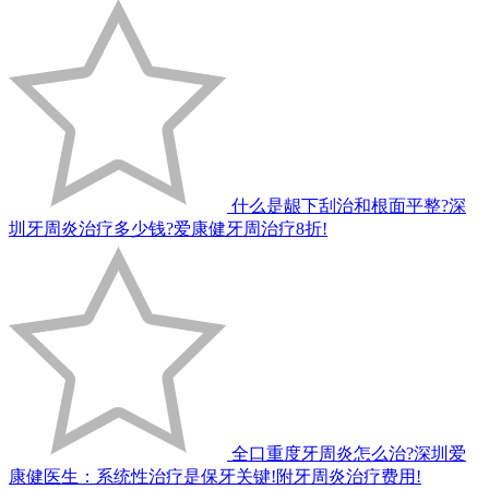
什么是龈下刮治和根面平整?深
圳牙周炎治疗多少钱?爱康健牙周治疗8折!
全口重度牙周炎怎么治?深圳爱
康健医生：系统性治疗是保牙关键!附牙周炎治疗费用!