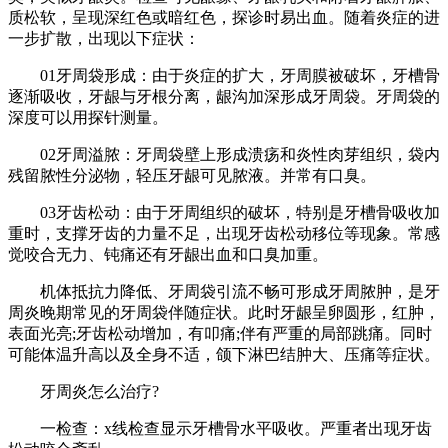
质松软，呈现深红色或暗红色，探诊时易出血。随着炎症的进
一步扩散，出现以下症状：
01牙周袋形成：由于炎症的扩大，牙周膜被破坏，牙槽骨
逐渐吸收，牙龈与牙根分离，龈沟加深形成牙周袋。牙周袋的
深度可以用探针测量。
02牙周溢脓：牙周袋壁上形成溃疡和炎性肉芽组织，袋内
残留脓性分泌物，轻压牙龈可见脓液。并常有口臭。
03牙齿松动：由于牙周组织的破坏，特别是牙槽骨吸收加
重时，支撑牙齿的力量不足，出现牙齿松动移位等现象。常感
觉咬合无力、钝痛还有牙龈出血和口臭加重。
机体抵抗力降低、牙周袋引流不畅可形成牙周脓肿，是牙
周炎晚期常见的牙周袋伴随症状。此时牙龈呈卵圆形，红肿，
表面光亮;牙齿松动增加，有叩痛;伴有严重的局部跳痛。同时
可能体温升高以及全身不适，颌下淋巴结肿大、压痛等症状。
牙周炎怎么治疗?
一检查：x线检查显示牙槽骨水平吸收。严重者出现牙齿