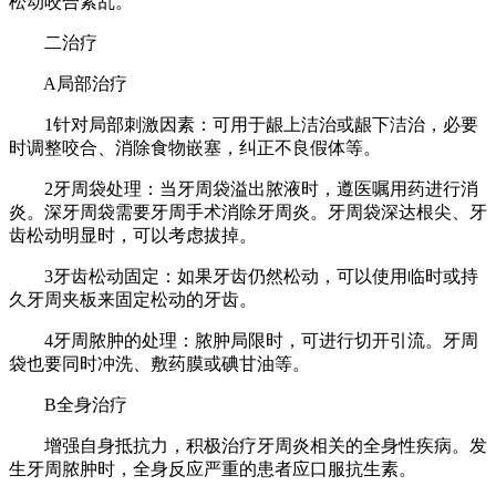
松动咬合紊乱。
二治疗
A局部治疗
1针对局部刺激因素：可用于龈上洁治或龈下洁治，必要
时调整咬合、消除食物嵌塞，纠正不良假体等。
2牙周袋处理：当牙周袋溢出脓液时，遵医嘱用药进行消
炎。深牙周袋需要牙周手术消除牙周炎。牙周袋深达根尖、牙
齿松动明显时，可以考虑拔掉。
3牙齿松动固定：如果牙齿仍然松动，可以使用临时或持
久牙周夹板来固定松动的牙齿。
4牙周脓肿的处理：脓肿局限时，可进行切开引流。牙周
袋也要同时冲洗、敷药膜或碘甘油等。
B全身治疗
增强自身抵抗力，积极治疗牙周炎相关的全身性疾病。发
生牙周脓肿时，全身反应严重的患者应口服抗生素。