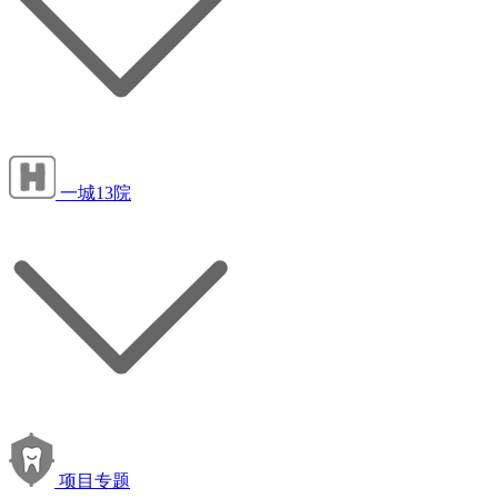
一城13院
项目专题