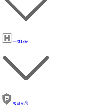
一城13院
项目专题