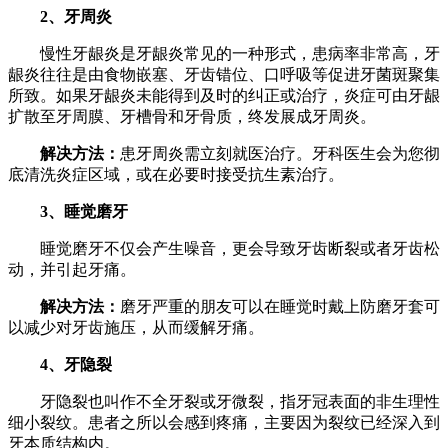
2、
牙周炎
慢性牙龈炎是牙龈炎常见的一种形式，患病率非常高，牙
龈炎往往是由食物嵌塞、牙齿错位、口呼吸等促进牙菌斑聚集
所致。如果牙龈炎未能得到及时的纠正或治疗，炎症可由牙龈
扩散至牙周膜、牙槽骨和牙骨质，终发展成牙周炎。
解决方法：
患牙周炎需立刻就医治疗。牙科医生会为您彻
底清洗炎症区域，或在必要时接受抗生素治疗。
3、
睡觉磨牙
睡觉磨牙不仅会产生噪音，更会导致牙齿断裂或者牙齿松
动，并引起牙痛。
解决方法：
磨牙严重的朋友可以在睡觉时戴上防磨牙套可
以减少对牙齿施压，从而缓解牙痛。
4、
牙隐裂
牙隐裂也叫作不全牙裂或牙微裂，指牙冠表面的非生理性
细小裂纹。患者之所以会感到疼痛，主要因为裂纹已经深入到
牙本质结构内。