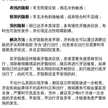
表浅的隐裂：
常无明显症状，偶见冷热敏感；
较深的隐裂：
常见冷热刺激敏感，或有咬合时不适感；
深的隐裂：
因已达牙本质深层，多有慢性牙髓炎症状，有
时也可急性发作，并出现定点性咀嚼剧痛。
解决方法：
在牙隐裂患发早期，牙科医生可以通过调磨过
陡的牙尖和降低咬‘牙合’进行治疗，但患者在治疗后需要时常
观察患牙状况，并且定期回院复查。
若牙隐裂还伴随着牙髓炎症状，患者需要先接受根管治
疗，清除被细菌感染的牙髓组织，随后再进行牙冠修复。如果
裂痕已经达到龈下、根尖周组织或牙根部位，则只能进行拔牙
治疗了，由此可见，牙隐裂还是早发现的好。
不论什么原因出现牙痛，都应该立即就医做进一步检查。
牙齿疾病如果得不到及时纠正和治疗，致病菌有可能会蔓延至
全身，严重时可危及生命。另外，建议至少每6个月做一次全
面的牙齿检查。早发现，早治疗牙齿异常，才能避免更严重疾
病的发生。