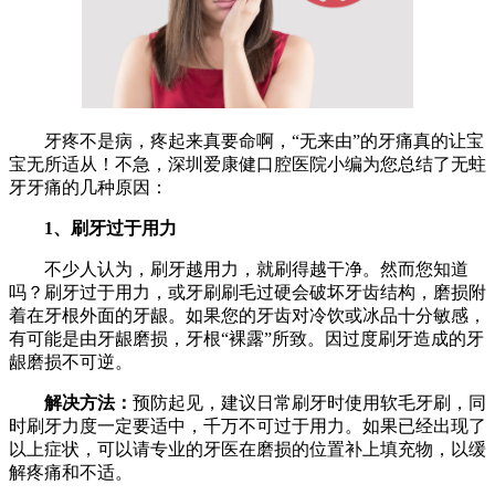
牙疼不是病，疼起来真要命啊，“无来由”的牙痛真的让宝
宝无所适从！不急，深圳爱康健口腔医院小编为您总结了无蛀
牙牙痛的几种原因：
1、
刷牙过于用力
不少人认为，刷牙越用力，就刷得越干净。然而您知道
吗？刷牙过于用力，或牙刷刷毛过硬会破坏牙齿结构，磨损附
着在牙根外面的牙龈。如果您的牙齿对冷饮或冰品十分敏感，
有可能是由牙龈磨损，牙根“裸露”所致。因过度刷牙造成的牙
龈磨损不可逆。
解决方法：
预防起见，建议日常刷牙时使用软毛牙刷，同
时刷牙力度一定要适中，千万不可过于用力。如果已经出现了
以上症状，可以请专业的牙医在磨损的位置补上填充物，以缓
解疼痛和不适。