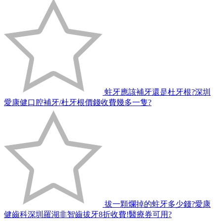
蛀牙應該補牙還是杜牙根?深圳
愛康健口腔補牙/杜牙根價錢收費幾多一隻?
拔一顆爛掉的蛀牙多少錢?愛康
健齒科深圳羅湖非智齒拔牙8折收費!醫療券可用?