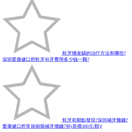
蛀牙继发龋的治疗方法有哪些?
深圳爱康健口腔蛀牙补牙费用多少钱一颗?
蛀牙初期點發現?深圳補牙幾錢?
愛康健口腔常規樹脂補牙價錢7折(原價300元/顆)!