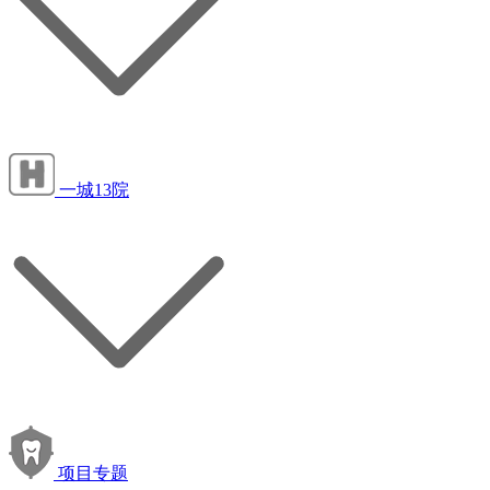
一城13院
项目专题