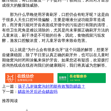
酸性物质，将口腔酸度一下子提到一个较高点，从而对牙齿形
成很大的酸腐蚀威胁。
那为什么早晚使用牙膏刷牙，口腔仍会有蛀牙呢？这是由
于很多人天生口腔环境偏酸，主要是唾液分泌功能异常造成
的，而牙膏只能对牙齿表面或牙缝中的污垢进行有限的清理，
有些卫生死角是难以清除的，尤其是尚未掌握正确刷牙方法的
儿童来说，刷干净是不可能的任务，因此，食物残留污垢发
酵，激发口腔酸浓度，对儿童牙齿带来致命危害。
以上就是“为什么会有很多虫牙”这个问题的解答，想要牙
齿健康稳固，除了平日里认真正确的刷牙外，也可以在儿童时
期做窝沟封闭和涂氟来保护牙齿。如果您还有疑惑，欢迎拨打
咨询热线或在线咨询我们的健康顾问，我们将真诚为您解答。
在线估价
長者醫療券
點擊獲取詳情
点击了解详情
上一篇：
孩子几岁做窝沟封闭能有效预防龋齿？
下一篇：
龋齿补牙后还会龋齿吗
推荐阅读