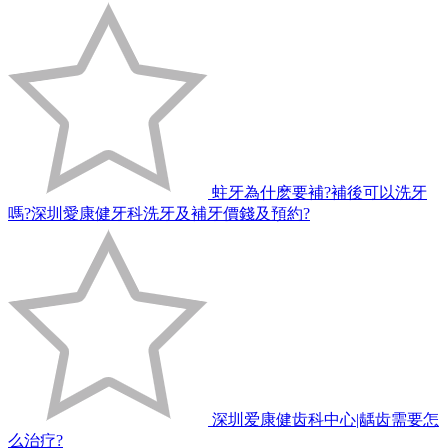
蛀牙為什麽要補?補後可以洗牙
嗎?深圳愛康健牙科洗牙及補牙價錢及預約?
深圳爱康健齿科中心|龋齿需要怎
么治疗?