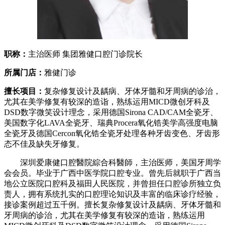
职称：
主治医师 集团雅健口腔门诊院长
所属门店：
雅健门诊
擅长项目：
复杂修复设计及龋病、牙体牙髓和牙周病的诊治，
尤其在美学修复有较深的造诣，熟练运用MICD微创牙科及
DSD数字微笑设计理念，采用德国Sirona CAD/CAM全瓷牙、
美国数字化LAVA全瓷牙、瑞典Procera氧化锆美学高强度电脑
全瓷牙及德国Cercon氧化锆全瓷牙处理各种牙齿变色、牙齿形
态不佳及缺失牙修复。
深圳爱康健口腔醫院綜合科醫師，主治医师，美国牙周学
会会员。毕业于广西中医学院口腔专业。曾先后就职于广西当
地公立医院口腔科及福田人民医院，并曾担任口腔诊所独立负
责人，拥有系统扎实的口腔理论知识及丰富的临床诊疗经验，
接诊案例超过五千例。擅长复杂修复设计及龋病、牙体牙髓和
牙周病的诊治，尤其在美学修复有较深的造诣，熟练运用