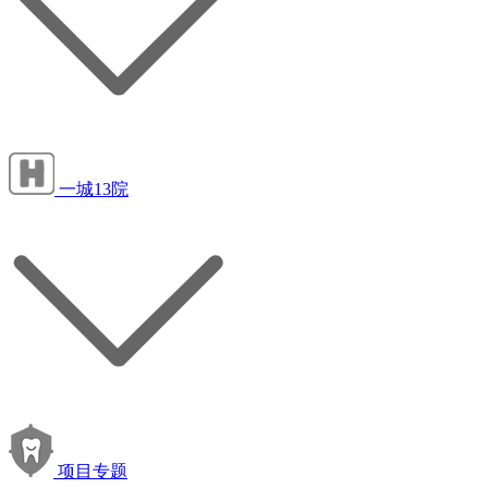
一城13院
项目专题