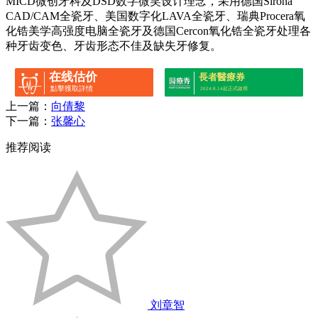
MICD微创牙科及DSD数字微笑设计理念，采用德国Sirona
CAD/CAM全瓷牙、美国数字化LAVA全瓷牙、瑞典Procera氧
化锆美学高强度电脑全瓷牙及德国Cercon氧化锆全瓷牙处理各
种牙齿变色、牙齿形态不佳及缺失牙修复。
在线估价
長者醫療券
點擊獲取詳情
2024.8.14起正式啟用
上一篇：
向倩黎
下一篇：
张馨心
推荐阅读
刘章智