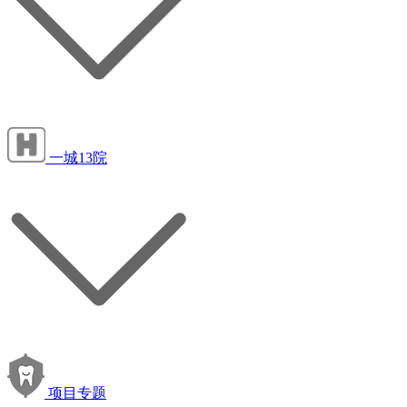
一城13院
项目专题