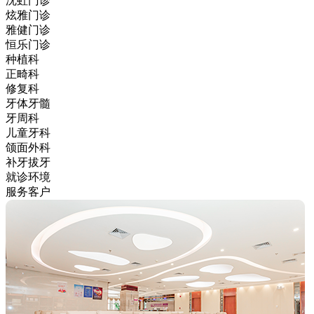
沈虹门诊
炫雅门诊
雅健门诊
恒乐门诊
种植科
正畸科
修复科
牙体牙髓
牙周科
儿童牙科
颌面外科
补牙拔牙
就诊环境
服务客户