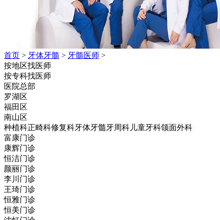
首页
>
牙体牙髓
>
牙髓医师
>
按地区找医师
按专科找医师
医院总部
罗湖区
福田区
南山区
种植科
正畸科
修复科
牙体牙髓
牙周科
儿童牙科
颌面外科
富康门诊
康辉门诊
恒洁门诊
颜丽门诊
李川门诊
王琦门诊
恒雅门诊
恒美门诊