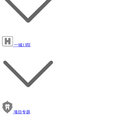
一城13院
项目专题