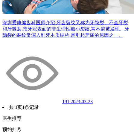
深圳爱康健齿科医师介绍:牙齿裂纹又称为牙隐裂、不全牙裂
和牙微裂,指牙冠表面的非生理性细小裂纹,常不易被发现。牙
隐裂的裂纹常深入到牙本质结构,是引起牙痛的原因之一。
191
2023-03-23
共
1
页
1
条记录
医生推荐
预约挂号