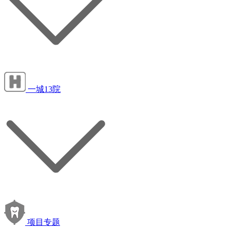
一城13院
项目专题