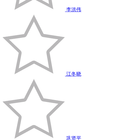
李洪伟
江冬晓
巩贤平