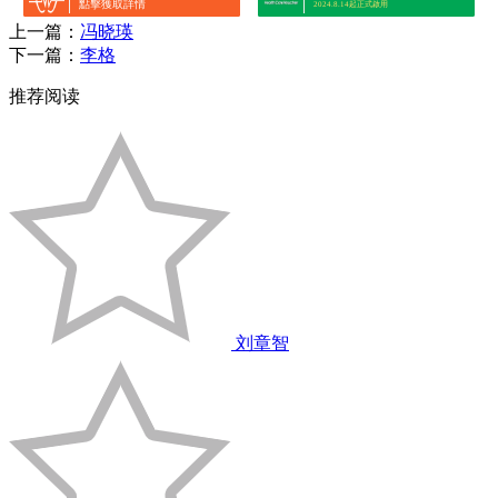
點擊獲取詳情
2024.8.14起正式啟用
上一篇：
冯晓瑛
下一篇：
李格
推荐阅读
刘章智