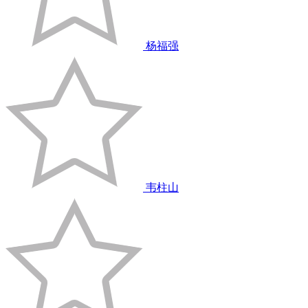
杨福强
韦柱山