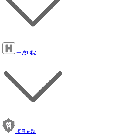
一城13院
项目专题