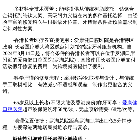
·多材料全技术覆盖：能够提供从传统树脂胶托、钴铬合
金钢托到纯钛支架、高吸附力义齿在内的多种基托选择，由经
验丰富的修复科医生根据缺牙位置、牙槽骨条件及预算需求制
定针对性方案。
·香港长者医疗券直接使用：爱康健口腔医院是香港特区
政府“长者医疗券大湾区试点计划”的指定牙科服务机构。自
2024年8月14日起，符合条件的香港长者可以在位于罗湖口岸
附近的爱康健口腔医院(罗湖总院)，直接使用长者医疗券支付
活动假牙修复的费用，为跨境就医提供了便利。
·科学严谨的修复流程：采用数字化取模与设计，与传统
手工取模相比，有效减少不适感和误差，制作出更贴合的义
齿。
·65岁及以上长者(不限大陆及香港身份)睇牙可享：
爱康健
口腔医院
超声波保健洗牙58元/次，无盐喷砂需要168元/次等。
·地理位置便捷：罗湖总院距离罗湖口岸出口仅5分钟步
程，方便深港两地居民就近诊疗与复诊。
就诊指引与使用长者医疗券流程：