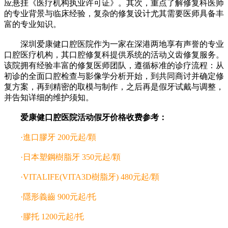
应悬挂《医疗机构执业许可证》。其次，重点了解修复科医师
的专业背景与临床经验，复杂的修复设计尤其需要医师具备丰
富的专业知识。
深圳爱康健口腔医院作为一家在深港两地享有声誉的专业
口腔医疗机构，其口腔修复科提供系统的活动义齿修复服务。
该院拥有经验丰富的修复医师团队，遵循标准的诊疗流程：从
初诊的全面口腔检查与影像学分析开始，到共同商讨并确定修
复方案，再到精密的取模与制作，之后再是假牙试戴与调整，
并告知详细的维护须知。
爱康健口腔医院活动假牙价格收费参考：
·進口膠牙 200元起/顆
·日本塑鋼樹脂牙 350元起/顆
·VITALIFE(VITA3D樹脂牙) 480元起/顆
·隱形義齒 900元起/托
·膠托 1200元起/托