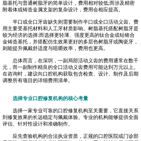
脂基托与普通树脂牙的简单设计，费用相对较低;而涉及精密
附着体或铸造金属支架的复杂设计，费用会相应提高。
半口或全口牙齿缺失则需要制作半口或全口活动义齿。费
用主要受基托材料和人工牙材质影响。树脂基托搭配树脂牙是
较为经济的选择;而选择更轻薄、强度更高的钛合金或钴铬合
金铸造基托，并搭配仿生效果更好的多层色树脂牙或陶瓷牙，
则能提升佩戴舒适度与咀嚼效率，费用也更高。
总体而言，在深圳，一副局部活动义齿的费用通常在数千
元，而一副制作精良的全口活动义齿费用可能达到万元以上。
在咨询时，建议向口腔机构获取包含检查、设计、制作及后期
调整所有项目的详细费用清单。
选择专业口腔修复机构的核心考量
选择一家专业可靠的口腔修复机构至关重要，它直接关系
到修复效果的长远稳定与佩戴体验。专业的机构能够提供全面
评估、针对性设计和准确制作。
应先查验机构的合法执业资质，正规的口腔医院或门诊部