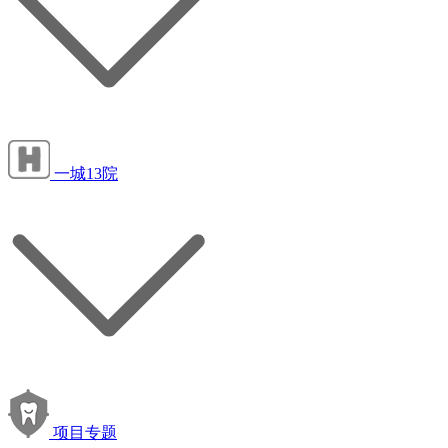
一城13院
项目专题