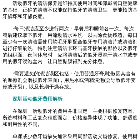
活动假牙的清洁保养是维持其使用时间和佩戴者口腔健康
的基础。正确的清洁不仅能保持假牙的清洁卫生，更能预防基
牙龋坏和牙龈炎症。
·每日清洁应至少进行两次：早餐后和睡前各一次。每次
餐后建议取下假牙，用流动清水冲洗，以去除食物残渣。每日
至少有一次清洁需使用软毛牙刷配合假牙专用清洁片或清洁剂
进行仔细刷洗，特别注意清洁卡环与基牙接触的部位以及假牙
的组织面。夜间休息时，应将清洁后的假牙浸泡于清水中或专
用的假牙浸泡盒内，让口腔黏膜得到充分休息。
·需要避免的清洁误区包括：使用普通牙膏刷洗(因其含有
的摩擦剂会磨损假牙表面)，用热水或酒精浸泡(会导致假牙变
形或开裂)，以及长期干燥存放。
深圳活动假牙费用
解析
在深圳，活动假牙的费用并非固定，主要根据修复范围、
所选材料和工艺复杂程度而定。价格差异体现了功能、舒适度
和耐用性的不同。
单颗或少数牙齿缺失通常采用局部活动义齿修复。使用树