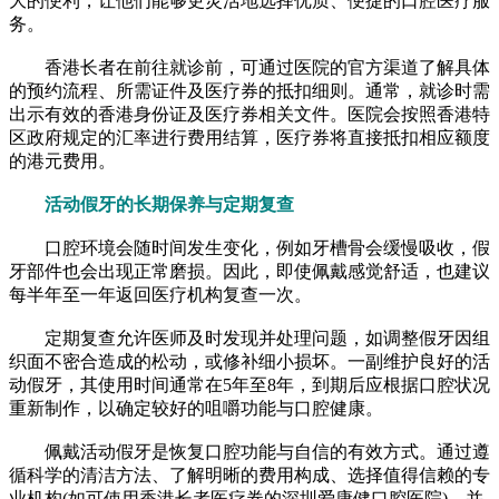
大的便利，让他们能够更灵活地选择优质、便捷的口腔医疗服
务。
香港长者在前往就诊前，可通过医院的官方渠道了解具体
的预约流程、所需证件及医疗券的抵扣细则。通常，就诊时需
出示有效的香港身份证及医疗券相关文件。医院会按照香港特
区政府规定的汇率进行费用结算，医疗券将直接抵扣相应额度
的港元费用。
活动假牙的长期保养与定期复查
口腔环境会随时间发生变化，例如牙槽骨会缓慢吸收，假
牙部件也会出现正常磨损。因此，即使佩戴感觉舒适，也建议
每半年至一年返回医疗机构复查一次。
定期复查允许医师及时发现并处理问题，如调整假牙因组
织面不密合造成的松动，或修补细小损坏。一副维护良好的活
动假牙，其使用时间通常在5年至8年，到期后应根据口腔状况
重新制作，以确定较好的咀嚼功能与口腔健康。
佩戴活动假牙是恢复口腔功能与自信的有效方式。通过遵
循科学的清洁方法、了解明晰的费用构成、选择值得信赖的专
业机构(如可使用香港长者医疗券的深圳爱康健口腔医院)，并