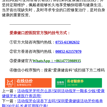
坚持定期维护，佩戴者能够长久地享受畅快咀嚼与健康生活。
当牙齿出现缺失时，及时寻求专业的口腔修复治疗，是对自身
健康的重要投资。
————————————————
爱康健口腔医院官方预约挂号方式：
①官方大陆咨询预约热线：
0755-61302632
②官方香港咨询预约热线：
00852-62157070
③爱康健官方
WhatsApp：+8614775988935
④微信小程序预约：搜索“爱康健齿科”或扫描下方二维码
在线估价
長者醫療券
點擊獲取詳情
点击了解详情
上一篇：
活动假牙牙托怎么选?深圳活动假牙一颗多少钱?爱康
健镶牙长者医疗券适用!
下一篇：
活动假牙会误吞下去吗?深圳爱康健镶活动牙价格单
颗200元起,长者可用医疗券!