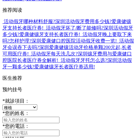
推荐阅读
活动假牙哪种材料舒服?深圳活动假牙费用多少钱?爱康健镶
牙支持长者医疗券!
活动假牙坏了/断了能修吗?深圳活动假牙
多少钱?爱康健镶牙支持长者医疗券!
活动假牙晚上要取下来
吗?怎样护理?深圳爱康健口腔医院活动假牙收费一览!
活动假
牙会误吞下去吗?深圳爱康健镶活动牙价格单颗200元起,长者
可用医疗券!
活动假牙每天洗几次?深圳镶牙费用与爱康健口
腔医院长者医疗券全解析!
活动假牙牙托怎么选?深圳活动假
牙一颗多少钱?爱康健镶牙长者医疗券适用!
医生推荐
预约挂号
*
就診項目：
*
您的姓名：
*
您的電話：