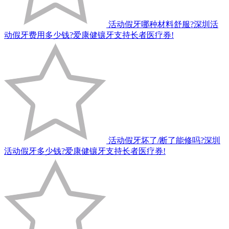
活动假牙哪种材料舒服?深圳活
动假牙费用多少钱?爱康健镶牙支持长者医疗券!
活动假牙坏了/断了能修吗?深圳
活动假牙多少钱?爱康健镶牙支持长者医疗券!