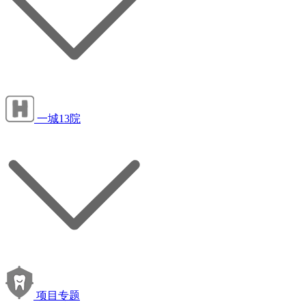
一城13院
项目专题