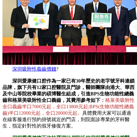
深圳吸附性義齒價錢
?
深圳愛康健口腔作為一家已有30年歷史的老字號牙科連鎖
品牌，旗下共有12家口腔醫院及門診，醫師團隊由港大、華西
及中山等院校畢業的碩博醫生組成，引進BPS生物功能性總義
齒和格萊美吸附性全口義齒，其費用參考如下
：
格萊美吸附性
全口義齒半口7000元起，全口13800元起;BPS(生物功能性總義
齒)半口12000元起，全口20000元起。
具體費用大家可以通過
在線客服進行預約掛號就近的門店，到院面診專業的牙科醫
生，指定針對性的假牙修復方案。