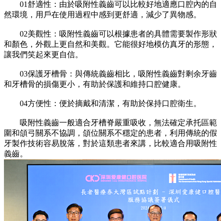
01舒適性：由於吸附性義齒可以比較好地適應口腔內的自
然環境，用戶在使用過程中感到更舒適，減少了異物感。
02美觀性：吸附性義齒可以根據患者的具體需要製作形狀
和顏色，外觀上更自然和美觀。它能很好地模仿真牙的形態，
讓我們笑起來更自信。
03保護牙槽骨：與傳統義齒相比，吸附性義齒對剩余牙齒
和牙槽骨的損傷更小，有助於保護和維持口腔健康。
04方便性：便於摘戴和清潔，有助於保持口腔衛生。
吸附性義齒一般適合牙槽脊嚴重吸收，無法確定承托區範
圍和頜弓關系不協調，頜位關系不穩定的患者，利用傳統的假
牙製作技術容易脫落，對於這類患者來講，比較適合用吸附性
義齒。