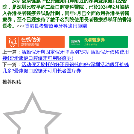
深圳愛康健旗下位於羅湖口岸附近的
深圳愛康健口腔醫
院
，是深圳比較早的二級口腔專科醫院，已於2024年2月被納
入香港長者醫療券試點計劃，同年8月已全面啟用香港長者醫
療券，至今已經接待了數千名到院使用長者醫療券睇牙的香港
長者。
>>>
香港長者醫療券牙科適用範圍
在线估价
長者醫療券
點擊獲取詳情
点击了解详情
上一篇：
活動假牙與固定假牙咩區別?深圳活動假牙價格費用
幾錢?愛康健口腔鑲牙可用醫療券!
下一篇：
活动假牙胶托的好还是钢托的好?深圳活动假牙价钱
几多?爱康健口腔镶牙可用长者医疗券!
推荐阅读