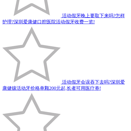
活动假牙晚上要取下来吗?怎样
护理?深圳爱康健口腔医院活动假牙收费一览!
活动假牙会误吞下去吗?深圳爱
康健镶活动牙价格单颗200元起,长者可用医疗券!