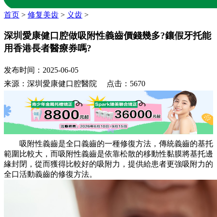
首页
>
修复美齿
>
义齿
>
深圳愛康健口腔做吸附性義齒價錢幾多?鑲假牙托能
用香港長者醫療券嗎?
发布时间：2025-06-05
来源：深圳愛康健口腔醫院 点击：5670
吸附性義齒是全口義齒的一種修復方法，傳統義齒的基托
範圍比較大，而吸附性義齒是依靠松散的移動性黏膜將基托邊
緣封閉，從而獲得比較好的吸附力，提供給患者更強吸附力的
全口活動義齒的修復方法。