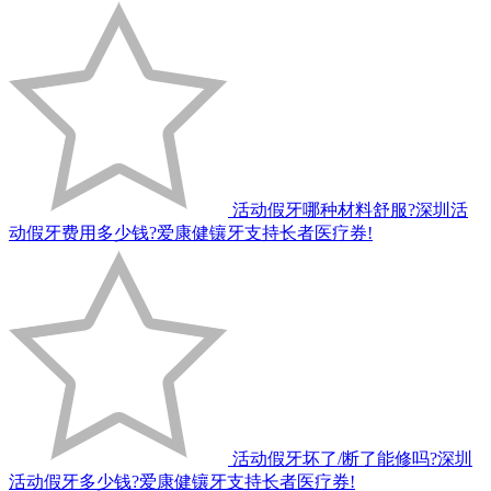
活动假牙哪种材料舒服?深圳活
动假牙费用多少钱?爱康健镶牙支持长者医疗券!
活动假牙坏了/断了能修吗?深圳
活动假牙多少钱?爱康健镶牙支持长者医疗券!