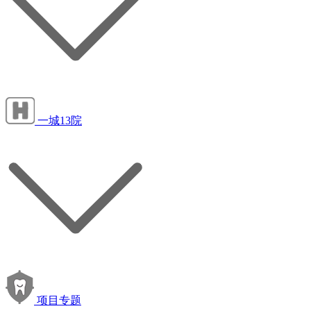
一城13院
项目专题