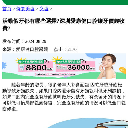
首页
>
修复美齿
>
义齿
>
活動假牙都有哪些選擇?深圳愛康健口腔鑲牙價錢收
費?
发布时间：2024-08-29
来源：愛康健口腔醫院 点击：2176
隨著年齡的增長，很多老年人都會面臨 因蛀牙或牙齒松
動導致牙齒缺失，如果口腔內還余留有牙齒就叫做牙列缺損，
如果口腔內完全沒有牙齒就叫做牙列缺失。有余留牙的情況下
可以做可摘局部義齒修復，完全沒有牙齒的情況可以做全口義
齒修復。