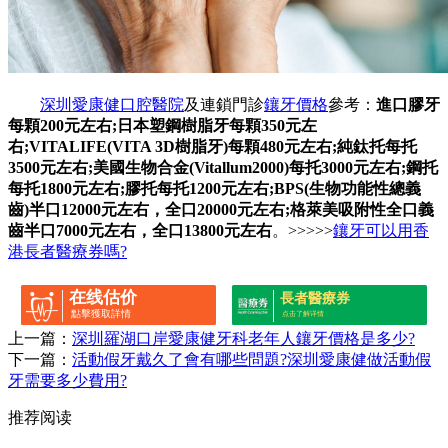
深圳愛康健口腔醫院
及連鎖門診
鑲牙價格
參考：
進口膠牙
每顆200元左右;日本塑鋼樹脂牙每顆350元左
右;VITALIFE(VITA 3D樹脂牙)每顆480元左右;純鈦托每托
3500元左右;美國生物合金(Vitallum2000)每托3000元左右;鋼托
每托1800元左右;膠托每托1200元左右;BPS(生物功能性總義
齒)半口12000元左右，全口20000元左右;格萊美吸附性全口義
齒半口7000元左右，全口13800元左右
。>>>>>
鑲牙可以用香
港長者醫療券嗎?
在线估价
長者醫療券
點擊獲取詳情
点击了解详情
上一篇：
深圳羅湖口岸愛康健牙科老年人鑲牙價格是多少?
下一篇：
活動假牙戴久了會有哪些問題?深圳愛康健做活動假
牙需要多少費用?
推荐阅读