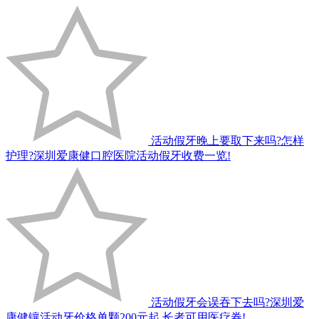
活动假牙晚上要取下来吗?怎样
护理?深圳爱康健口腔医院活动假牙收费一览!
活动假牙会误吞下去吗?深圳爱
康健镶活动牙价格单颗200元起,长者可用医疗券!