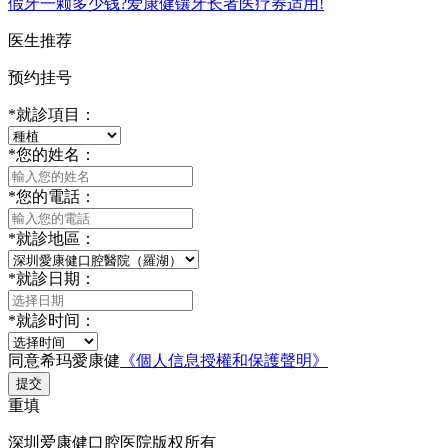
假牙一颗多少钱?爱康健镶牙长者医疗券适用!
医生推荐
预约挂号
*
就診項目：
*
您的姓名：
*
您的電話：
*
就診地區：
*
就診日期：
*
就診时间：
同意希玛愛康健
《個人信息授權和保護聲明》
提交
重填
深圳爱康健口腔医院版权所有