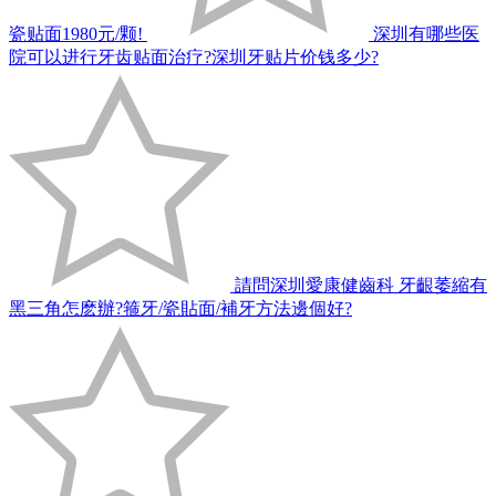
瓷贴面1980元/颗!
深圳有哪些医
院可以进行牙齿贴面治疗?深圳牙贴片价钱多少?
請問深圳愛康健齒科 牙齦萎縮有
黑三角怎麽辦?箍牙/瓷貼面/補牙方法邊個好?