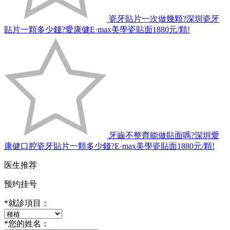
瓷牙貼片一次做幾顆?深圳瓷牙
貼片一顆多少錢?愛康健E·max美學瓷貼面1880元/顆!
牙齒不整齊能做貼面嗎?深圳愛
康健口腔瓷牙貼片一顆多少錢?E·max美學瓷貼面1880元/顆!
医生推荐
预约挂号
*
就診項目：
*
您的姓名：