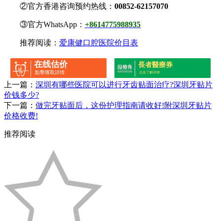
②官方香港咨询预约热线：
00852-62157070
③官方WhatsApp：
+8614775988935
推荐阅读：
爱康健口腔医院价目表
在线估价
長者醫療券
點擊獲取詳情
点击了解详情
上一篇：
深圳有哪些医院可以进行牙齿贴面治疗?深圳牙贴片
价钱多少?
下一篇：
做完牙贴面后，这份护理指南请收好!附深圳牙贴片
价格收费!
推荐阅读