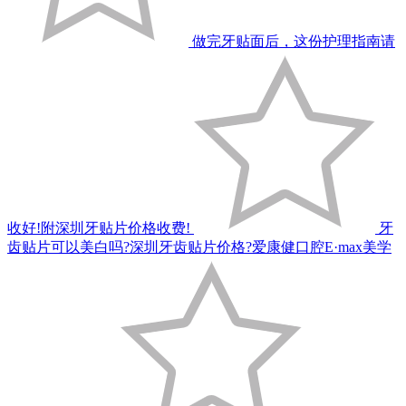
做完牙贴面后，这份护理指南请
收好!附深圳牙贴片价格收费!
牙
齿贴片可以美白吗?深圳牙齿贴片价格?爱康健口腔E·max美学