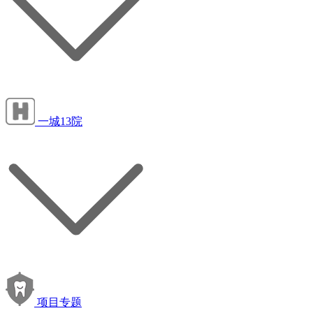
一城13院
项目专题