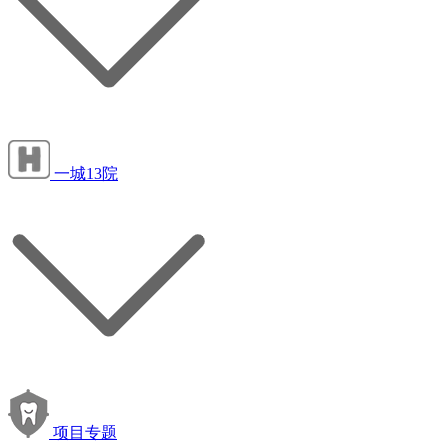
一城13院
项目专题