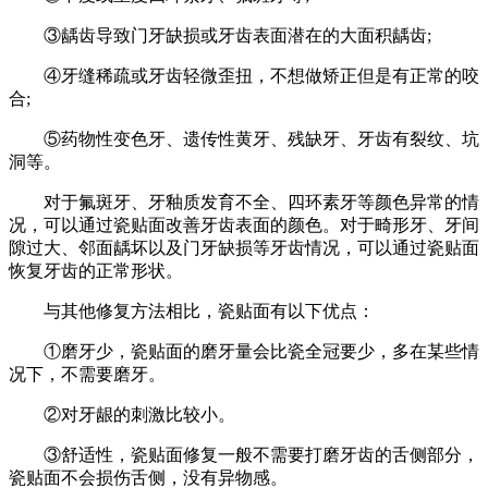
③龋齿导致门牙缺损或牙齿表面潜在的大面积龋齿;
④牙缝稀疏或牙齿轻微歪扭，不想做矫正但是有正常的咬
合;
⑤药物性变色牙、遗传性黄牙、残缺牙、牙齿有裂纹、坑
洞等。
对于氟斑牙、牙釉质发育不全、四环素牙等颜色异常的情
况，可以通过瓷贴面改善牙齿表面的颜色。对于畸形牙、牙间
隙过大、邻面龋坏以及门牙缺损等牙齿情况，可以通过瓷贴面
恢复牙齿的正常形状。
与其他修复方法相比，瓷贴面有以下优点：
①磨牙少，瓷贴面的磨牙量会比瓷全冠要少，多在某些情
况下，不需要磨牙。
②对牙龈的刺激比较小。
③舒适性，瓷贴面修复一般不需要打磨牙齿的舌侧部分，
瓷贴面不会损伤舌侧，没有异物感。