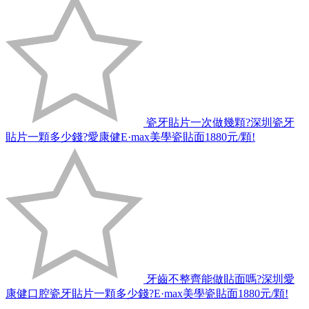
瓷牙貼片一次做幾顆?深圳瓷牙
貼片一顆多少錢?愛康健E·max美學瓷貼面1880元/顆!
牙齒不整齊能做貼面嗎?深圳愛
康健口腔瓷牙貼片一顆多少錢?E·max美學瓷貼面1880元/顆!