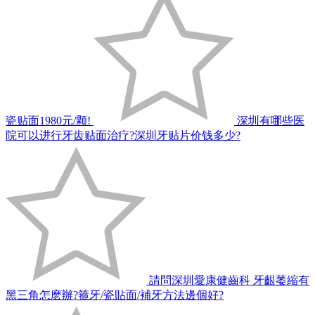
瓷贴面1980元/颗!
深圳有哪些医
院可以进行牙齿贴面治疗?深圳牙贴片价钱多少?
請問深圳愛康健齒科 牙齦萎縮有
黑三角怎麽辦?箍牙/瓷貼面/補牙方法邊個好?