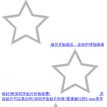
做完牙贴面后，这份护理指南请
收好!附深圳牙贴片价格收费!
牙
齿贴片可以美白吗?深圳牙齿贴片价格?爱康健口腔E·max美学