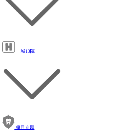
一城13院
项目专题