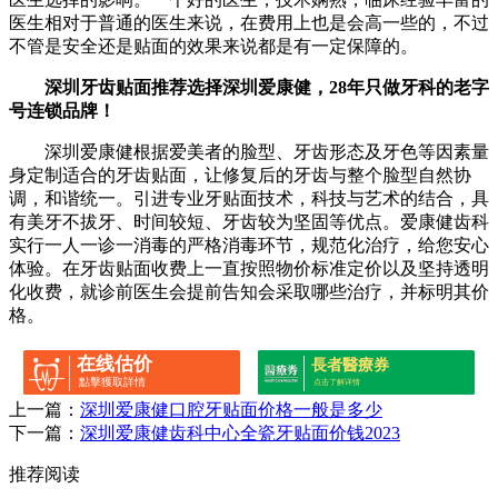
医生相对于普通的医生来说，在费用上也是会高一些的，不过
不管是安全还是贴面的效果来说都是有一定保障的。
深圳牙齿贴面推荐选择深圳爱康健，28年只做牙科的老字
号连锁品牌！
深圳爱康健根据爱美者的脸型、牙齿形态及牙色等因素量
身定制适合的牙齿贴面，让修复后的牙齿与整个脸型自然协
调，和谐统一。引进专业牙贴面技术，科技与艺术的结合，具
有美牙不拔牙、时间较短、牙齿较为坚固等优点。爱康健齿科
实行一人一诊一消毒的严格消毒环节，规范化治疗，给您安心
体验。在牙齿贴面收费上一直按照物价标准定价以及坚持透明
化收费，就诊前医生会提前告知会采取哪些治疗，并标明其价
格。
在线估价
長者醫療券
點擊獲取詳情
点击了解详情
上一篇：
深圳爱康健口腔牙贴面价格一般是多少
下一篇：
深圳爱康健齿科中心全瓷牙贴面价钱2023
推荐阅读