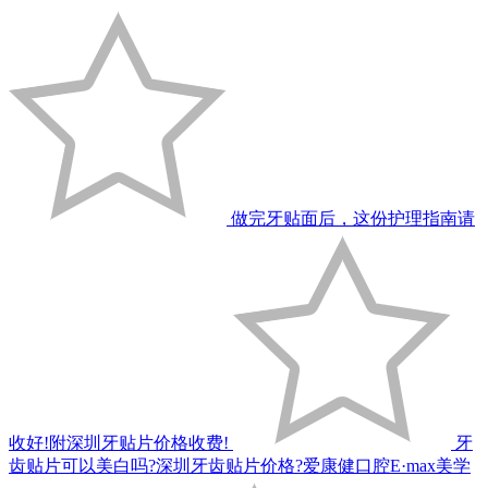
做完牙贴面后，这份护理指南请
收好!附深圳牙贴片价格收费!
牙
齿贴片可以美白吗?深圳牙齿贴片价格?爱康健口腔E·max美学