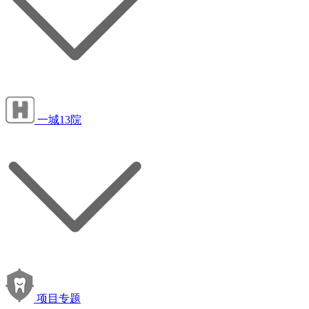
一城13院
项目专题