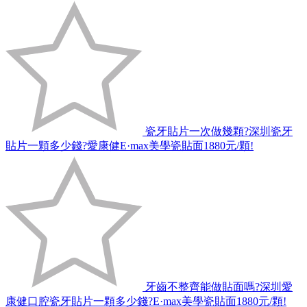
瓷牙貼片一次做幾顆?深圳瓷牙
貼片一顆多少錢?愛康健E·max美學瓷貼面1880元/顆!
牙齒不整齊能做貼面嗎?深圳愛
康健口腔瓷牙貼片一顆多少錢?E·max美學瓷貼面1880元/顆!