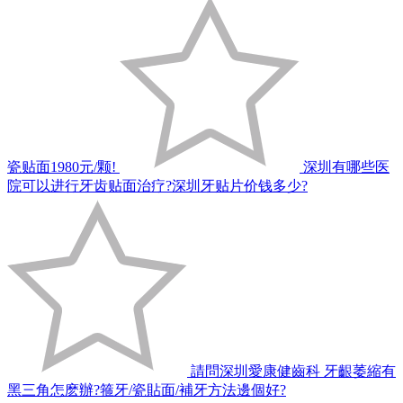
瓷贴面1980元/颗!
深圳有哪些医
院可以进行牙齿贴面治疗?深圳牙贴片价钱多少?
請問深圳愛康健齒科 牙齦萎縮有
黑三角怎麽辦?箍牙/瓷貼面/補牙方法邊個好?